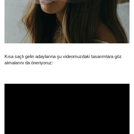
Kısa saçlı gelin adaylarına şu videomuzdaki tasarımlara göz
atmalarını da öneriyoruz: