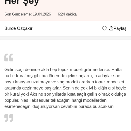
Her Şey
Son Günceleme:
19.04.2026
6:24 dakika
Bürde Özçakır
Paylaş
Gelin saçı denince akla hep topuz modeli gelir nedense. Hatta
bu bir kuralmış gibi bu dönemde
gelin saçları
için adaylar saç
boyu kısaysa uzatmaya ve saç modeli ararken topuz modelleri
arasında gezinmeye başlarlar. Senin de çok iyi bildiğin gibi böyle
bir kural yok! Aksine son yıllarda
kısa saçlı gelin
olmak oldukça
popüler. Nasıl aksesuar takacağını hangi modellerden
esinleneceğini düşünüyorsan cevabını burada bulacaksın!