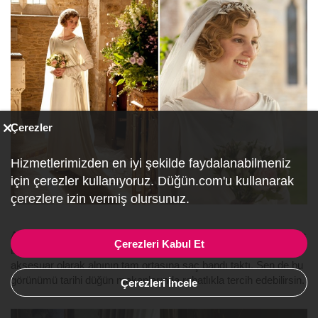
Çerezler
Hizmetlerimizden en iyi şekilde faydalanabilmeniz
için çerezler kullanıyoruz. Düğün.com'u kullanarak
çerezlere izin vermiş olursunuz.
Ailenin başkaldıranı Lily’nin saç modeli ise ortadan ikiye ayrılmış
Çerezleri Kabul Et
bukleli gelin saçı tercih ederken her iki tarafına da çiçek takıp
aksesuar olarak alnının tam ortasına saç bandı taktı. Sen de bu
görünümü tarihi düğün mekanlarında rahatlıkla tercih edebilirsin.
Çerezleri İncele