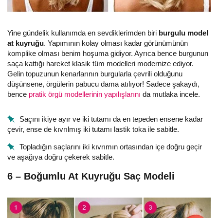
Yine gündelik kullanımda en sevdiklerimden biri
burgulu model
at kuyruğu
. Yapımının kolay olması kadar görünümünün
komplike olması benim hoşuma gidiyor. Ayrıca bence burgunun
saça kattığı hareket klasik tüm modelleri modernize ediyor.
Gelin topuzunun kenarlarının burgularla çevrili olduğunu
düşünsene, örgülerin pabucu dama atılıyor! Sadece şakaydı,
bence
pratik örgü modellerinin yapılışlarını
da mutlaka incele.
Saçını ikiye ayır ve iki tutamı da en tepeden ensene kadar
çevir, ense de kıvrılmış iki tutamı lastik toka ile sabitle.
Topladığın saçlarını iki kıvrımın ortasından içe doğru geçir
ve aşağıya doğru çekerek sabitle.
6 – Boğumlu At Kuyruğu Saç Modeli