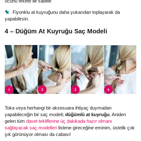
ucunu firkete ile sabitle
Fiyonklu at kuyruğunu daha yukarıdan toplayarak da
yapabilirsin.
4 – Düğüm At Kuyruğu Saç Modeli
Toka veya herhangi bir aksesuara ihtiyaç duymadan
yapabileceğin bir saç modeli;
düğümlü at kuyruğu
. Aniden
gelen tüm
davet tekliflerine üç dakikada hazır olmanı
sağlayacak saç modelleri
listene gireceğine eminim, üstelik çok
şık görünüyor olması da cabası!