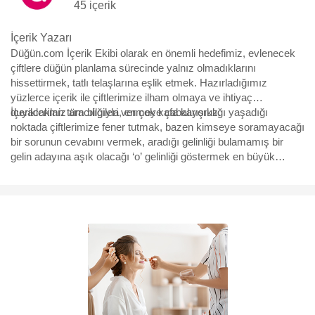
45 içerik
İçerik Yazarı
Düğün.com İçerik Ekibi olarak en önemli hedefimiz, evlenecek
çiftlere düğün planlama sürecinde yalnız olmadıklarını
hissettirmek, tatlı telaşlarına eşlik etmek. Hazırladığımız
yüzlerce içerik ile çiftlerimize ilham olmaya ve ihtiyaç
duyacakları tüm bilgileri vermeye çabalıyoruz.
İçeriklerimiz aracılığıyla, en çok kafa karışıklığı yaşadığı
noktada çiftlerimize fener tutmak, bazen kimseye soramayacağı
bir sorunun cevabını vermek, aradığı gelinliği bulamamış bir
gelin adayına aşık olacağı ‘o’ gelinliği göstermek en büyük
motivasyonumuz. Yürüdükleri bu uzun, bazen eğlenceli bazen
çetin yolda, yüzbinlerce çiftin yol arkadaşı olmaktan büyük
mutluluk duyuyoruz ve hep söylediğimiz gibi “Aşk için, aşkla
çalışıyoruz.”