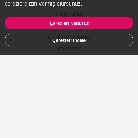
Firmalar İçin
çerezlere izin vermiş olursunuz.
Hakkımızda
Çerezleri Kabul Et
İletişim
Gizlilik ve Kullanım
Çerezleri İncele
Site Haritası
Ürünler
Şehirler
Gelinlik
Avustralya
Kanada
Almanya