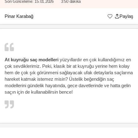
Son Günceleme:
15.01.2026
3:50 dakika
Pinar Karabağ
Paylaş
At kuyruğu saç modelleri
yüzyıllardır en çok kullandığımız en
çok sevdiklerimiz. Peki, klasik bir at kuyruğu yerine hem kolay
hem de çok şık görünmeni sağlayacak ufak detaylarla saçlarına
hareket katmak istemez misin? Üstelik beğendiğin saç
modellerini gündelik hayatında, gece davetlerinde ve hatta
gelin
saçın
için de kullanabilirsin bence!