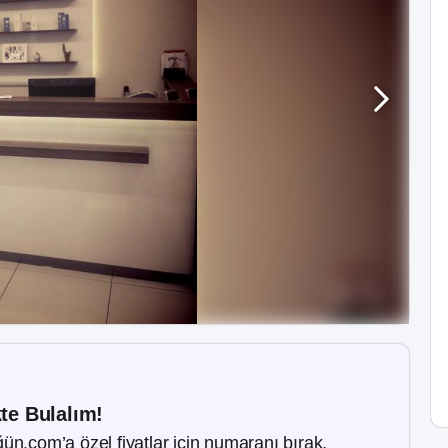
kte Bulalım!
ün.com’a özel fiyatlar için numaranı bırak.