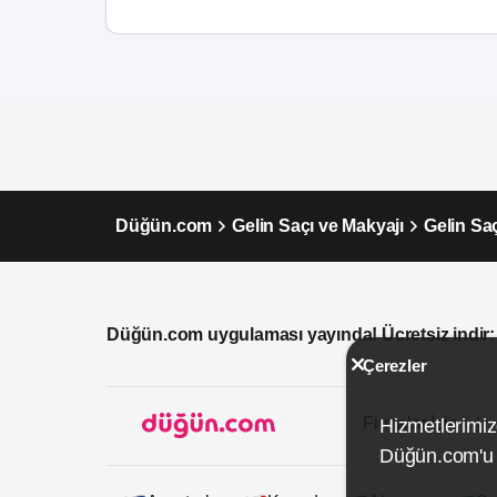
Düğün.com
Gelin Saçı ve Makyajı
Gelin Sa
Düğün.com uygulaması yayında! Ücretsiz indir:
Çerezler
Firmalar İçin
Hizmetlerimiz
Düğün.com'u k