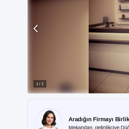
1 / 2
Aradığın Firmayı Birli
Mekandan, gelinlikçiye Düğ