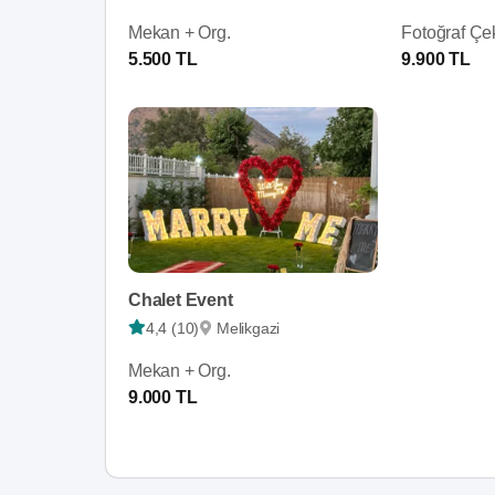
Mekan + Org.
Fotoğraf Çe
5.500 TL
9.900 TL
Chalet Event
4,4 (10)
Melikgazi
Mekan + Org.
9.000 TL