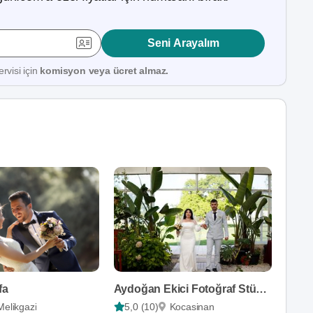
Seni Arayalım
rvisi için
komisyon veya ücret almaz.
fa
Aydoğan Ekici Fotoğraf Stüdyosu
Melikgazi
5,0 (10)
Kocasinan