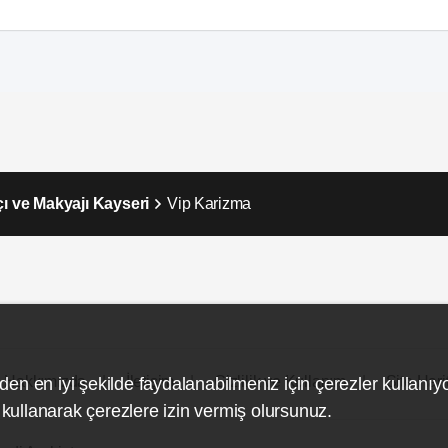
çı ve Makyajı Kayseri
Vip Karizma
Hakkımızda
İletişim
Gizlilik ve Kullanım
Site Hari
den en iyi şekilde faydalanabilmeniz için çerezler kullanıy
ullanarak çerezlere izin vermiş olursunuz.