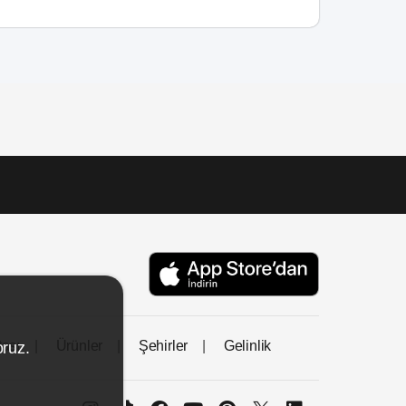
tası
Ürünler
Şehirler
Gelinlik
oruz.