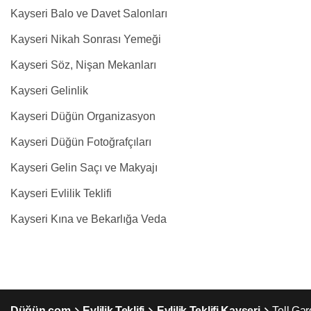
Kayseri Balo ve Davet Salonları
Kayseri Nikah Sonrası Yemeği
Kayseri Söz, Nişan Mekanları
Kayseri Gelinlik
Kayseri Düğün Organizasyon
Kayseri Düğün Fotoğrafçıları
Kayseri Gelin Saçı ve Makyajı
Kayseri Evlilik Teklifi
Kayseri Kına ve Bekarlığa Veda
Düğün.com
Evlilik Teklifi
Evlilik Teklifi Kayseri
Toll Ga