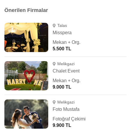
Önerilen Firmalar
Talas
Misspera
Mekan + Org.
5.500 TL
Melikgazi
Chalet Event
Mekan + Org.
9.000 TL
Melikgazi
Foto Mustafa
Fotoğraf Çekimi
9.900 TL