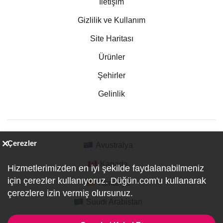
İletişim
Gizlilik ve Kullanım
Site Haritası
Ürünler
Şehirler
Gelinlik
Çerezler
Avustralya
Kanada
Hizmetlerimizden en iyi şekilde faydalanabilmeniz
için çerezler kullanıyoruz. Düğün.com'u kullanarak
Almanya
çerezlere izin vermiş olursunuz.
Suudi Arabistan