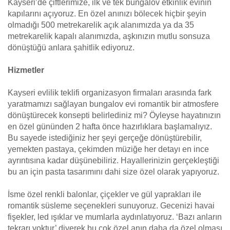
Kayseri’de çiftlerimize, ilk ve tek bungalov etkinlik evinin
kapılarını açıyoruz. En özel anınızı bölecek hiçbir şeyin
olmadığı 500 metrekarelik açık alanımızda ya da 35
metrekarelik kapalı alanımızda, aşkınızın mutlu sonsuza
dönüştüğü anlara şahitlik ediyoruz.
Hizmetler
Kayseri evlilik teklifi organizasyon firmaları arasında fark
yaratmamızı sağlayan bungalov evi romantik bir atmosfere
dönüştürecek konsepti belirlediniz mi? Öyleyse hayatınızın
en özel gününden 2 hafta önce hazırlıklara başlamalıyız.
Bu sayede istediğiniz her şeyi gerçeğe dönüştürebilir,
yemekten pastaya, çekimden müziğe her detayı en ince
ayrıntısına kadar düşünebiliriz. Hayallerinizin gerçekleştiği
bu an için pasta tasarımını dahi size özel olarak yapıyoruz.
İsme özel renkli balonlar, çiçekler ve gül yaprakları ile
romantik süsleme seçenekleri sunuyoruz. Gecenizi havai
fişekler, led ışıklar ve mumlarla aydınlatıyoruz. ‘Bazı anların
tekrarı yoktur’ diyerek bu çok özel anın daha da özel olması