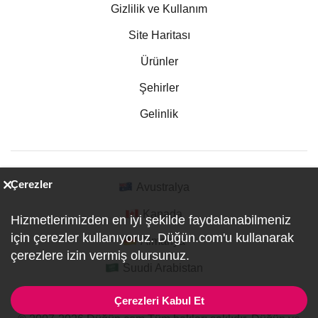
Gizlilik ve Kullanım
Site Haritası
Ürünler
Şehirler
Gelinlik
Çerezler
Avustralya
Kanada
Hizmetlerimizden en iyi şekilde faydalanabilmeniz
için çerezler kullanıyoruz. Düğün.com'u kullanarak
Almanya
çerezlere izin vermiş olursunuz.
Suudi Arabistan
Çerezleri Kabul Et