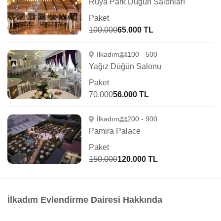
Rüya Park Düğün Salonları
Paket
100.000
65.000 TL
İlkadım
100 - 500
Yağız Düğün Salonu
Paket
70.000
56.000 TL
İlkadım
200 - 900
Pamira Palace
Paket
150.000
120.000 TL
İlkadım Evlendirme Dairesi Hakkında