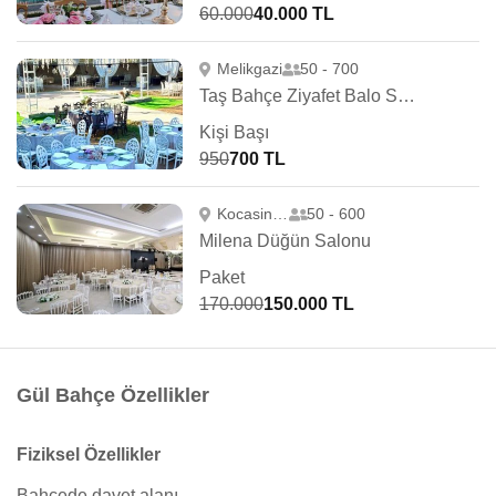
60.000
40.000 TL
Melikgazi
50 - 700
Taş Bahçe Ziyafet Balo Salonu
Kişi Başı
950
700 TL
Kocasinan
50 - 600
Milena Düğün Salonu
Paket
170.000
150.000 TL
Gül Bahçe Özellikler
Fiziksel Özellikler
Bahçede davet alanı