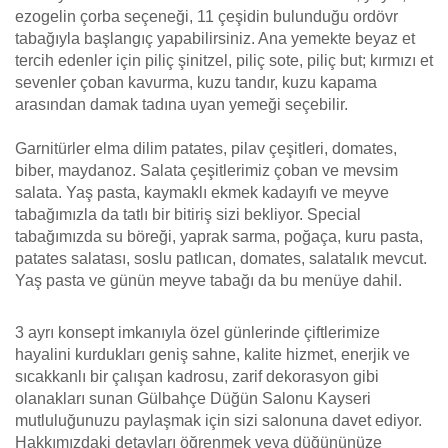
ezogelin çorba seçeneği, 11 çeşidin bulunduğu ordövr
tabağıyla başlangıç yapabilirsiniz. Ana yemekte beyaz et
tercih edenler için piliç şinitzel, piliç sote, piliç but; kırmızı et
sevenler çoban kavurma, kuzu tandır, kuzu kapama
arasından damak tadına uyan yemeği seçebilir.
Garnitürler elma dilim patates, pilav çeşitleri, domates,
biber, maydanoz. Salata çeşitlerimiz çoban ve mevsim
salata. Yaş pasta, kaymaklı ekmek kadayıfı ve meyve
tabağımızla da tatlı bir bitiriş sizi bekliyor. Special
tabağımızda su böreği, yaprak sarma, poğaça, kuru pasta,
patates salatası, soslu patlıcan, domates, salatalık mevcut.
Yaş pasta ve günün meyve tabağı da bu menüye dahil.
3 ayrı konsept imkanıyla özel günlerinde çiftlerimize
hayalini kurdukları geniş sahne, kalite hizmet, enerjik ve
sıcakkanlı bir çalışan kadrosu, zarif dekorasyon gibi
olanakları sunan Gülbahçe Düğün Salonu Kayseri
mutluluğunuzu paylaşmak için sizi salonuna davet ediyor.
Hakkımızdaki detayları öğrenmek veya düğününüze