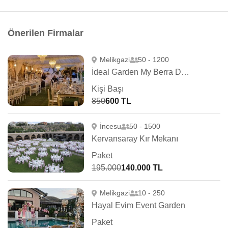
Önerilen Firmalar
Melikgazi
50 - 1200
İdeal Garden My Berra Düğün Salonu
Kişi Başı
850
600 TL
İncesu
50 - 1500
Kervansaray Kır Mekanı
Paket
195.000
140.000 TL
Melikgazi
10 - 250
Hayal Evim Event Garden
Paket