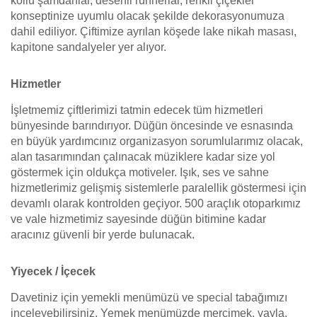
kollu şamdanlar, desenli runnerlar, renkli çiçekler
konseptinize uyumlu olacak şekilde dekorasyonumuza
dahil ediliyor. Çiftimize ayrılan köşede lake nikah masası,
kapitone sandalyeler yer alıyor.
Hizmetler
İşletmemiz çiftlerimizi tatmin edecek tüm hizmetleri
bünyesinde barındırıyor. Düğün öncesinde ve esnasında
en büyük yardımcınız organizasyon sorumlularımız olacak,
alan tasarımından çalınacak müziklere kadar size yol
göstermek için oldukça motiveler. Işık, ses ve sahne
hizmetlerimiz gelişmiş sistemlerle paralellik göstermesi için
devamlı olarak kontrolden geçiyor. 500 araçlık otoparkımız
ve vale hizmetimiz sayesinde düğün bitimine kadar
aracınız güvenli bir yerde bulunacak.
Yiyecek / İçecek
Davetiniz için yemekli menümüzü ve special tabağımızı
inceleyebilirsiniz. Yemek menümüzde mercimek, yayla,