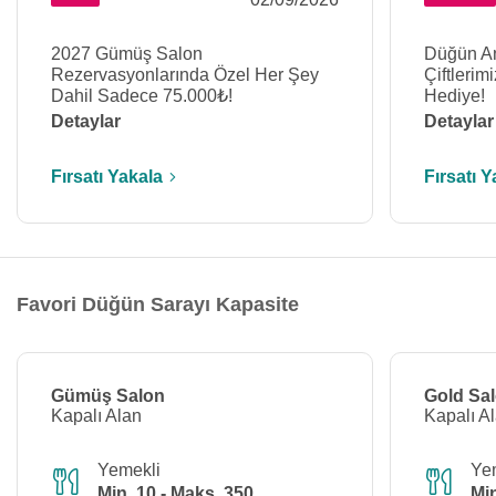
2027 Gümüş Salon
Düğün A
Rezervasyonlarında Özel Her Şey
Çiftlerim
Dahil Sadece 75.000₺!
Hediye!
Detaylar
Detaylar
Fırsatı Yakala
Fırsatı Y
Favori Düğün Sarayı Kapasite
Gümüş Salon
Gold Sa
Kapalı Alan
Kapalı A
Yemekli
Ye
Min. 10 - Maks. 350
Min