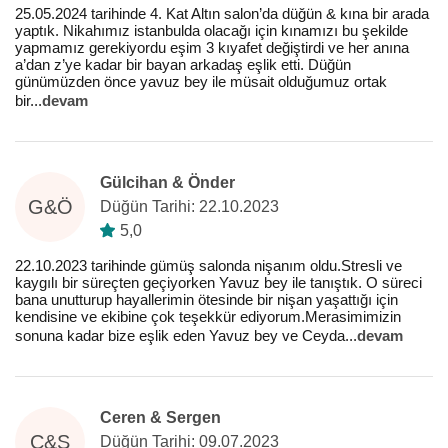
25.05.2024 tarihinde 4. Kat Altın salon’da düğün & kına bir arada
yaptık. Nikahımız istanbulda olacağı için kınamızı bu şekilde
yapmamız gerekiyordu eşim 3 kıyafet değiştirdi ve her anına
a’dan z’ye kadar bir bayan arkadaş eşlik etti. Düğün
günümüzden önce yavuz bey ile müsait olduğumuz ortak
bir
...
devam
Gülcihan & Önder
G&Ö
Düğün Tarihi: 22.10.2023
5,0
22.10.2023 tarihinde gümüş salonda nişanım oldu.Stresli ve
kaygılı bir süreçten geçiyorken Yavuz bey ile tanıştık. O süreci
bana unutturup hayallerimin ötesinde bir nişan yaşattığı için
kendisine ve ekibine çok teşekkür ediyorum.Merasimimizin
sonuna kadar bize eşlik eden Yavuz bey ve Ceyda
...
devam
Ceren & Sergen
C&S
Düğün Tarihi: 09.07.2023