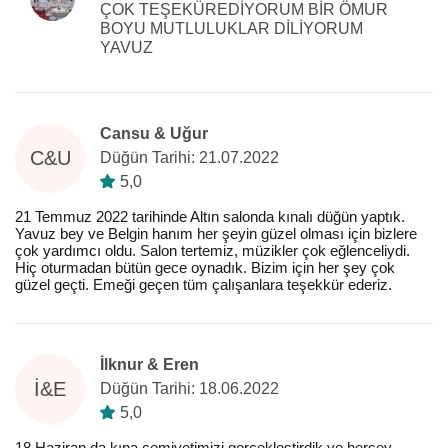
ÇOK TEŞEKÜREDİYORUM BİR ÖMUR
BOYU MUTLULUKLAR DİLİYORUM
YAVUZ
Cansu & Uğur
C&U
Düğün Tarihi: 21.07.2022
5,0
21 Temmuz 2022 tarihinde Altın salonda kınalı düğün yaptık.
Yavuz bey ve Belgin hanım her şeyin güzel olması için bizlere
çok yardımcı oldu. Salon tertemiz, müzikler çok eğlenceliydi.
Hiç oturmadan bütün gece oynadık. Bizim için her şey çok
güzel geçti. Emeği geçen tüm çalışanlara teşekkür ederiz.
İlknur & Eren
İ&E
Düğün Tarihi: 18.06.2022
5,0
18 Haziran da kına cemiyetimizi gerçekleştirdik ve herşey