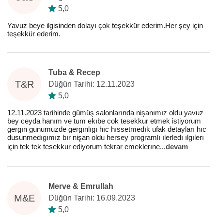
5,0
Yavuz beye ilgisinden dolayı çok teşekkür ederim.Her şey için
teşekkür ederim.
Tuba & Recep
T&R
Düğün Tarihi: 12.11.2023
5,0
12.11.2023 tarihinde gümüş salonlarında nişanımız oldu yavuz
bey ceyda hanım ve tum ekıbe cok tesekkur etmek istiyorum
gergın gunumuzde gergınlıgı hıc hıssetmedık ufak detayları hıc
dusunmedıgımız bır nişan oldu hersey programlı ılerledı ılgılerı
için tek tek tesekkur ediyorum tekrar emeklerıne
...
devam
Merve & Emrullah
M&E
Düğün Tarihi: 16.09.2023
5,0