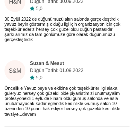
H&N
Düğün Tarihi: 30.09.2022
5,0
30 Eylül 2022 de düğünümüzü altın salonda gerçekleştirdik
yavuz beyin göstermiş olduğu ilgi için organizasyon için çok
teşekkür ederiz hersey çok güzel oldu düğün pastasıdır
şarkılarımız da tam gönlümüze göre olarak düğünümüzü
gerçekleştirdik
Suzan & Mesut
S&M
Düğün Tarihi: 01.09.2022
5,0
Öncelikle Yavuz beye ve ekibine çok teşekkürler ilgi alaka
guleryuz hersey çok güzeldi bide piyanistimizi unutmayalim
profesyoneldi 1 eylülde kinam oldu gümüş salonda ve asla
unutulmayacak kadar eğlendik kesinlikle Gümüş salon 10
üzerinden 10 puanı hak ediyor hersey çok guzeldi kesinlikle
tavsiye
...
devam