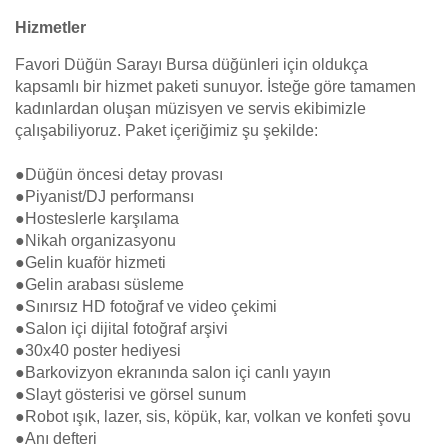
Hizmetler
Favori Düğün Sarayı Bursa düğünleri için oldukça
kapsamlı bir hizmet paketi sunuyor. İsteğe göre tamamen
kadınlardan oluşan müzisyen ve servis ekibimizle
çalışabiliyoruz. Paket içeriğimiz şu şekilde:
●Düğün öncesi detay provası
●Piyanist/DJ performansı
●Hosteslerle karşılama
●Nikah organizasyonu
●Gelin kuaför hizmeti
●Gelin arabası süsleme
●Sınırsız HD fotoğraf ve video çekimi
●Salon içi dijital fotoğraf arşivi
●30x40 poster hediyesi
●Barkovizyon ekranında salon içi canlı yayın
●Slayt gösterisi ve görsel sunum
●Robot ışık, lazer, sis, köpük, kar, volkan ve konfeti şovu
●Anı defteri