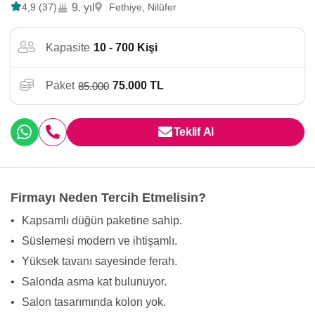
4,9 (37)
9. yıl
Fethiye, Nilüfer
Kapasite
10 - 700 Kişi
Paket
75.000 TL
85.000
Teklif Al
Firmayı Neden Tercih Etmelisin?
•
Kapsamlı düğün paketine sahip.
•
Süslemesi modern ve ihtişamlı.
•
Yüksek tavanı sayesinde ferah.
•
Salonda asma kat bulunuyor.
•
Salon tasarımında kolon yok.