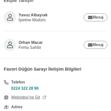
Ekiple Tanışın
Yavuz Albayrak
Mesaj
İşletme Müdürü
Orhan Macar
Mesaj
Firma Sahibi
Favori Düğün Sarayı İletişim Bilgileri
Telefon
0224 322 28 90
Websitesi’ne Git
Adres