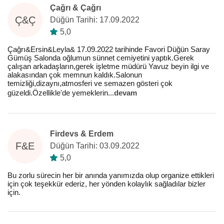
Çağrı & Çağrı
Ç&Ç
Düğün Tarihi: 17.09.2022
5,0
Çağrı&Ersin&Leyla& 17.09.2022 tarihinde Favori Düğün Saray
Gümüş Salonda oğlumun sünnet cemiyetini yaptık.Gerek
çalışan arkadaşların,gerek işletme müdürü Yavuz beyin ilgi ve
alakasından çok memnun kaldık.Salonun
temizliği,dizaynı,atmosferi ve semazen gösteri çok
güzeldi.Özellikle'de yemeklerin
...
devam
Firdevs & Erdem
F&E
Düğün Tarihi: 03.09.2022
5,0
Bu zorlu sürecin her bir anında yanımızda olup organize ettikleri
için çok teşekkür ederiz, her yönden kolaylık sağladılar bizler
için.