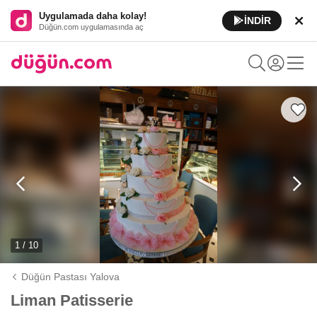
Uygulamada daha kolay!
İNDİR
Düğün.com uygulamasında aç
1 / 10
Düğün Pastası Yalova
Liman Patisserie