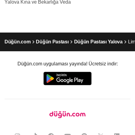
Yalova Kına ve Bekarlığa Veda
Düğün.com
Düğün Pastası
Düğün Pastası Yalova
Lim
Düğün.com uygulaması yayında! Ücretsiz indir: