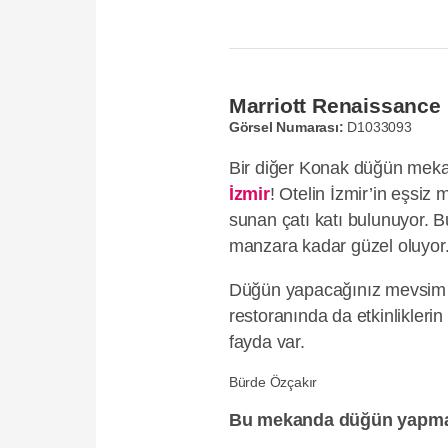
Marriott Renaissance 
Görsel Numarası:
D1033093
Bir diğer Konak düğün mek
İzmir
! Otelin İzmir’in eşsiz
sunan çatı katı bulunuyor. 
manzara kadar güzel oluyor
Düğün yapacağınız mevsim a
restoranında da etkinlikleri
fayda var.
Bürde Özçakır
Bu mekanda düğün yapma