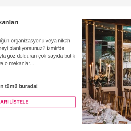
anları
 düğün organizasyonu veya nikah
eyi planlıyorsunuz? İzmir'de
yla göz dolduran çok sayıda butik
e o mekanlar...
ın tümü burada!
ARI LİSTELE