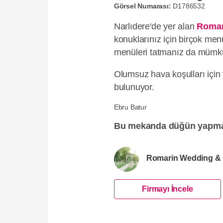
Görsel Numarası:
D1786532
Narlıdere'de yer alan
Romar
konuklarınız için birçok me
menüleri tatmanız da mümk
Olumsuz hava koşulları için 
bulunuyor.
Ebru Batur
Bu mekanda düğün yapma
Romarin Wedding &
Firmayı İncele