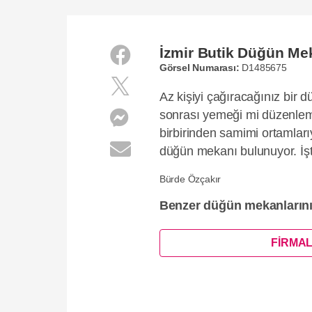
İzmir Butik Düğün Mek
Görsel Numarası:
D1485675
Az kişiyi çağıracağınız bir
sonrası yemeği mi düzenlem
birbirinden samimi ortamları
düğün mekanı bulunuyor. İşt
Bürde Özçakır
Benzer düğün mekanların
FİRMAL