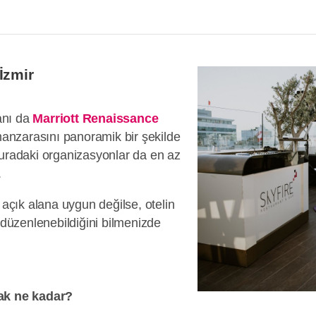
İzmir
anı da
Marriott Renaissance
 manzarasını panoramik bir şekilde
Buradaki organizasyonlar da en az
.
çık alana uygun değilse, otelin
n düzenlenebildiğini bilmenizde
k ne kadar?