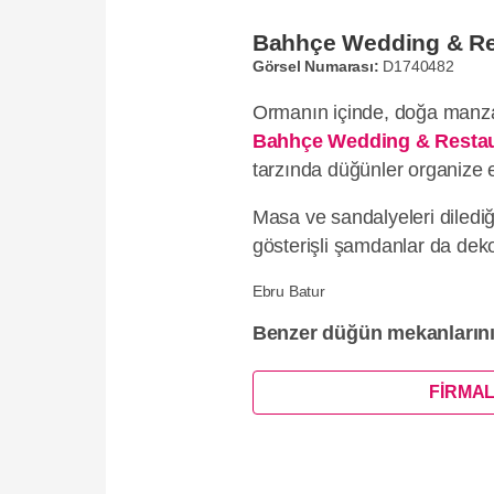
Bahhçe Wedding & Re
Görsel Numarası:
D1740482
Ormanın içinde, doğa manza
Bahhçe Wedding & Resta
tarzında düğünler organize e
Masa ve sandalyeleri diledi
gösterişli şamdanlar da dekor
Ebru Batur
Benzer düğün mekanların
FİRMAL