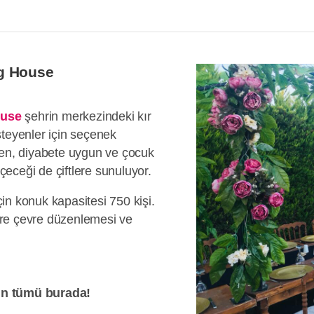
g House
ouse
şehrin merkezindeki kır
steyenler için seçenek
yen, diyabete uygun ve çocuk
eceği de çiftlere sunuluyor.
in konuk kapasitesi 750 kişi.
re çevre düzenlemesi ve
ın tümü burada!