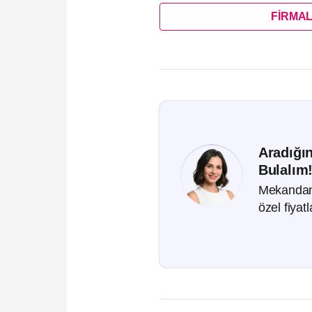
FİRMAL
Aradığın
Bulalım
Mekandan,
özel fiyat