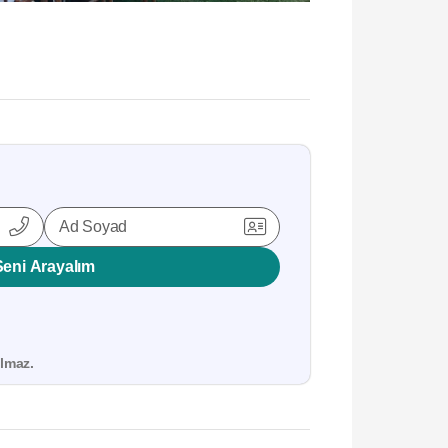
Ad Soyad
Seni Arayalım
lmaz.