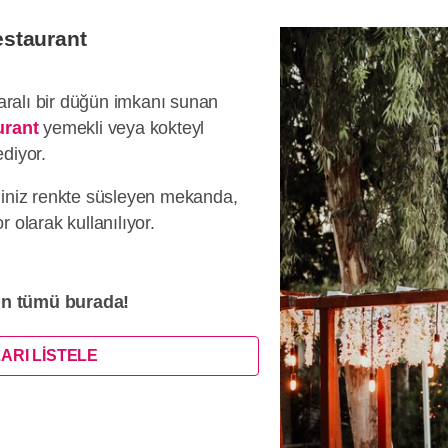
staurant
ralı bir düğün imkanı sunan
urant
yemekli veya kokteyl
diyor.
ğiniz renkte süsleyen mekanda,
 olarak kullanılıyor.
ın tümü burada!
ARI LİSTELE