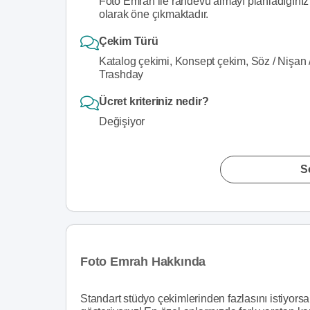
Foto Emrah ile randevu almayı planladığınız 
olarak öne çıkmaktadır.
Çekim Türü
Katalog çekimi, Konsept çekim, Söz / Nişan 
Trashday
Ücret kriteriniz nedir?
Değişiyor
S
Foto Emrah Hakkında
Standart stüdyo çekimlerinden fazlasını istiyorsa