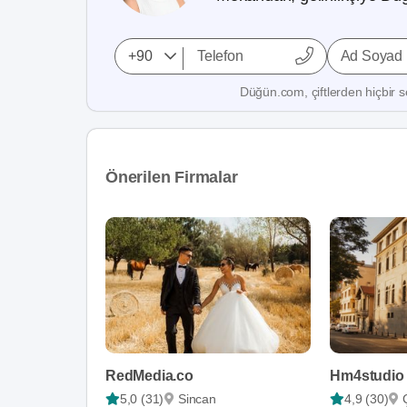
Ad Soyad
Düğün.com, çiftlerden hiçbir se
Önerilen Firmalar
RedMedia.co
Hm4studio
5,0 (31)
Sincan
4,9 (30)