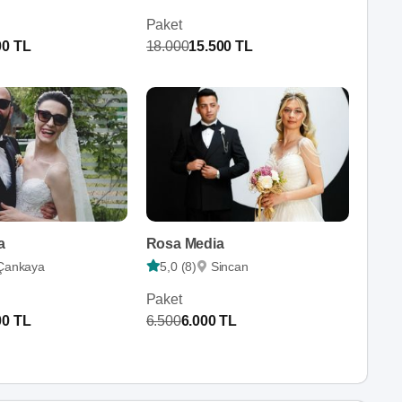
Paket
00 TL
18.000
15.500 TL
a
Rosa Media
Çankaya
5,0 (8)
Sincan
Paket
00 TL
6.500
6.000 TL