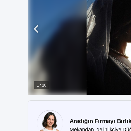
1 / 10
Aradığın Firmayı Birli
Mekandan, gelinlikçiye Düğ