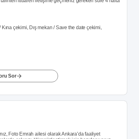
tarihten itibaren iletişime geçmeniz gereken süre 4 hafta
/ Kına çekimi, Dış mekan / Save the date çekimi,
oru Sor
nız, Foto Emrah ailesi olarak Ankara’da faaliyet