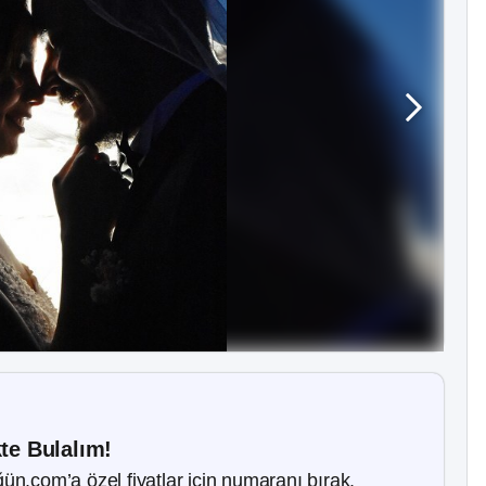
kte Bulalım!
ün.com’a özel fiyatlar için numaranı bırak.