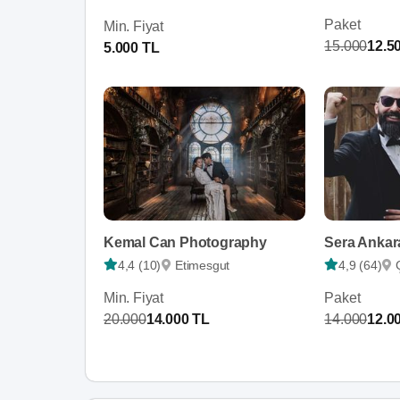
Paket
Min. Fiyat
15.000
12.5
5.000 TL
Kemal Can Photography
Sera Ankar
4,4 (10)
Etimesgut
4,9 (64)
Min. Fiyat
Paket
20.000
14.000 TL
14.000
12.0