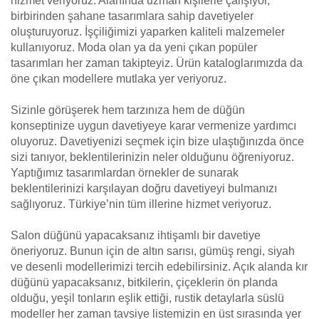
hizmet veriyoruz. Alanında uzman kişilerle çalışıyor,
birbirinden şahane tasarımlara sahip davetiyeler
oluşturuyoruz. İşçiliğimizi yaparken kaliteli malzemeler
kullanıyoruz. Moda olan ya da yeni çıkan popüler
tasarımları her zaman takipteyiz. Ürün kataloglarımızda da
öne çıkan modellere mutlaka yer veriyoruz.
Sizinle görüşerek hem tarzınıza hem de düğün
konseptinize uygun davetiyeye karar vermenize yardımcı
oluyoruz. Davetiyenizi seçmek için bize ulaştığınızda önce
sizi tanıyor, beklentilerinizin neler olduğunu öğreniyoruz.
Yaptığımız tasarımlardan örnekler de sunarak
beklentilerinizi karşılayan doğru davetiyeyi bulmanızı
sağlıyoruz. Türkiye’nin tüm illerine hizmet veriyoruz.
Salon düğünü yapacaksanız ihtişamlı bir davetiye
öneriyoruz. Bunun için de altın sarısı, gümüş rengi, siyah
ve desenli modellerimizi tercih edebilirsiniz. Açık alanda kır
düğünü yapacaksanız, bitkilerin, çiçeklerin ön planda
olduğu, yeşil tonların eşlik ettiği, rustik detaylarla süslü
modeller her zaman tavsiye listemizin en üst sırasında yer