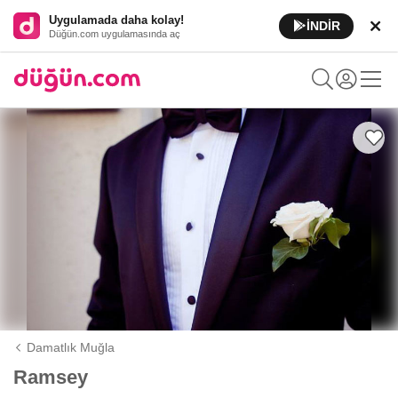
Uygulamada daha kolay!
İNDİR
Düğün.com uygulamasında aç
Damatlık Muğla
Ramsey