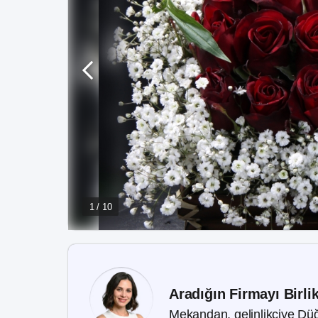
1 / 10
Aradığın Firmayı Birli
Mekandan, gelinlikçiye Düğ