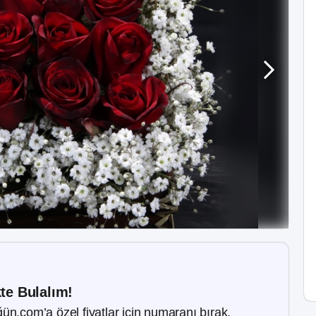
kte Bulalım!
ün.com’a özel fiyatlar için numaranı bırak.