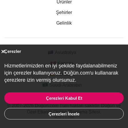
Ürünler
Şehirler
Gelinlik
Çerezler
Avustralya
Kanada
Hizmetlerimizden en iyi şekilde faydalanabilmeniz
için çerezler kullanıyoruz. Düğün.com'u kullanarak
Almanya
çerezlere izin vermiş olursunuz.
Suudi Arabistan
Çerezleri Kabul Et
© 2007-2026 Düğün.com Tüm hakları saklıdır. Düğün ve
Özel Etkinlik Online Planlama Sitesi.
Çerezleri İncele
ref:DF1-1-1005