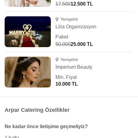
17.500
12.500 TL
Yenişehir
Lilia Organizasyon
Paket
50.000
25.000 TL
Yenişehir
İmperium Beauty
Min. Fiyat
10.000 TL
Arpar Catering Özellikler
Ne kadar önce iletişime geçmeliyiz?
1 hafta