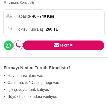
Liman, Konyaaltı
Kapasite
40 - 740 Kişi
Kokteyl Kişi Başı
260 TL
Teklif Al
Firmayı Neden Tercih Etmelisin?
•
Havuz başı alanı var.
•
Canlı müzik / DJ seçeneği var.
•
Işık şovuyla renk katıyor.
•
Büyük hazırlık odası veriliyor.