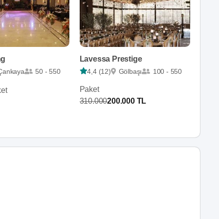
ng
Lavessa Prestige
Çankaya
50 - 550
4,4 (12)
Gölbaşı
100 - 550
Paket
et
310.000
200.000 TL