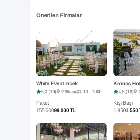
Önerilen Firmalar
White Event İncek
Kronos Hot
5,0 (10)
Gölbaşı
10 - 1000
4,5 (16)
Paket
Kişi Başı
155.000
99.000 TL
1.850
1.550