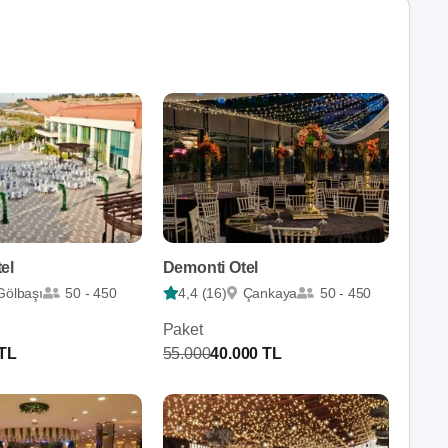
el
Demonti Otel
Gölbaşı
50 - 450
4,4 (16)
Çankaya
50 - 450
Paket
 TL
55.000
40.000 TL