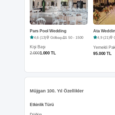
Pars Pool Wedding
Ata Weddi
4,6 (13)
Gölbaşı
50 - 1500
4,9 (21)
Kişi Başı
Yemekli Pak
2.000
1.000 TL
95.000 TL
Müjgan 100. Yıl Özellikler
Etkinlik Türü
Düğün