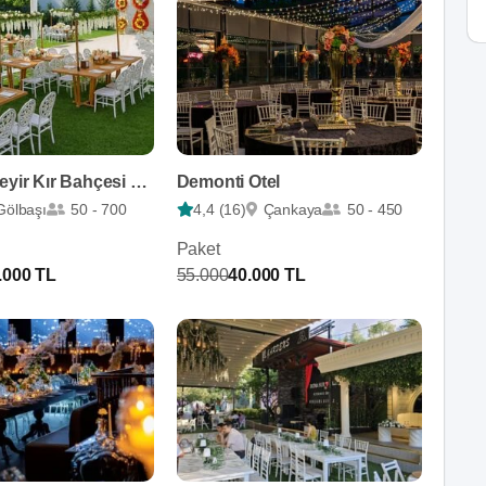
İncek Göl Seyir Kır Bahçesi Havuzbaşı
Demonti Otel
Gölbaşı
50 - 700
4,4 (16)
Çankaya
50 - 450
Paket
.000 TL
55.000
40.000 TL