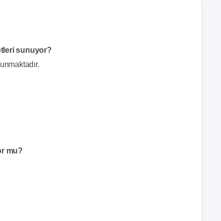
tleri sunuyor?
unmaktadır.
or mu?