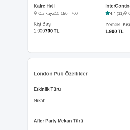
Katre Hall
InterConti
Çankaya
150 - 700
4,4 (11)
Kişi Başı
Yemekli Kiş
1.000
700 TL
1.900 TL
London Pub Özellikler
Etkinlik Türü
Nikah
After Party Mekan Türü