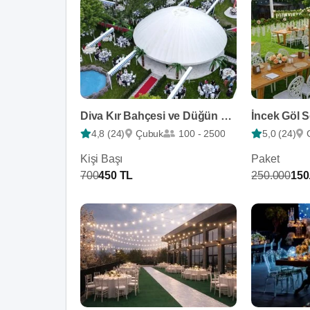
Diva Kır Bahçesi ve Düğün Salonu
4,8 (24)
Çubuk
100 - 2500
5,0 (24)
Kişi Başı
Paket
700
450 TL
250.000
150