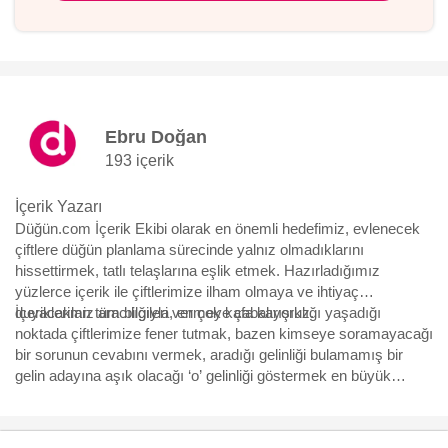
Ebru Doğan
193 içerik
İçerik Yazarı
Düğün.com İçerik Ekibi olarak en önemli hedefimiz, evlenecek
çiftlere düğün planlama sürecinde yalnız olmadıklarını
hissettirmek, tatlı telaşlarına eşlik etmek. Hazırladığımız
yüzlerce içerik ile çiftlerimize ilham olmaya ve ihtiyaç
duyacakları tüm bilgileri vermeye çabalıyoruz.
İçeriklerimiz aracılığıyla, en çok kafa karışıklığı yaşadığı
noktada çiftlerimize fener tutmak, bazen kimseye soramayacağı
bir sorunun cevabını vermek, aradığı gelinliği bulamamış bir
gelin adayına aşık olacağı ‘o’ gelinliği göstermek en büyük
motivasyonumuz. Yürüdükleri bu uzun, bazen eğlenceli bazen
çetin yolda, yüzbinlerce çiftin yol arkadaşı olmaktan büyük
mutluluk duyuyoruz ve hep söylediğimiz gibi “Aşk için, aşkla