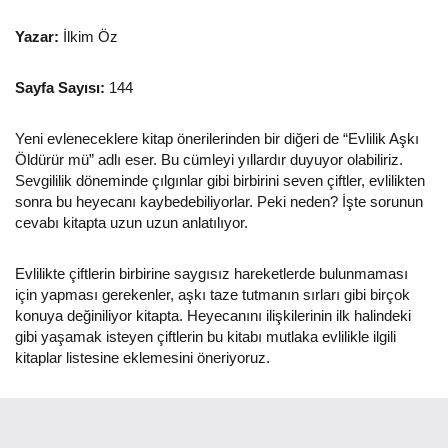
Yazar:
İlkim Öz
Sayfa Sayısı:
144
Yeni evleneceklere kitap önerilerinden bir diğeri de “Evlilik Aşkı
Öldürür mü” adlı eser. Bu cümleyi yıllardır duyuyor olabiliriz.
Sevgililik döneminde çılgınlar gibi birbirini seven çiftler, evlilikten
sonra bu heyecanı kaybedebiliyorlar. Peki neden? İşte sorunun
cevabı kitapta uzun uzun anlatılıyor.
Evlilikte çiftlerin birbirine saygısız hareketlerde bulunmaması
için yapması gerekenler, aşkı taze tutmanın sırları gibi birçok
konuya değiniliyor kitapta. Heyecanını ilişkilerinin ilk halindeki
gibi yaşamak isteyen çiftlerin bu kitabı mutlaka evlilikle ilgili
kitaplar listesine eklemesini öneriyoruz.