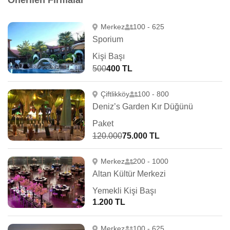
Önerilen Firmalar
Merkez
100 - 625
Sporium
Kişi Başı
500
400 TL
Çiftlikköy
100 - 800
Deniz’s Garden Kır Düğünü
Paket
120.000
75.000 TL
Merkez
200 - 1000
Altan Kültür Merkezi
Yemekli Kişi Başı
1.200 TL
Merkez
100 - 625