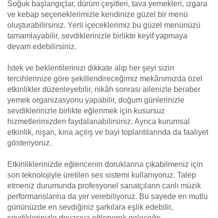
Soğuk başlangıçlar, dürüm çeşitleri, tava yemekleri, ızgara
ve kebap seçeneklerimizle kendinize güzel bir menü
oluşturabilirsiniz. Yerli içeceklerimiz bu güzel menünüzü
tamamlayabilir, sevdiklerinizle birlikte keyif yapmaya
devam edebilirsiniz.
İstek ve beklentilerinizi dikkate alıp her şeyi sizin
tercihlerinize göre şekillendireceğimiz mekânımızda özel
etkinlikler düzenleyebilir, nikâh sonrası ailenizle beraber
yemek organizasyonu yapabilir, doğum günlerinizle
sevdiklerinizle birlikte eğlenmek için kusursuz
hizmetlerimizden faydalanabilirsiniz. Ayrıca kurumsal
etkinlik, nişan, kına açılış ve bayi toplantılarında da faaliyet
gösteriyoruz.
Etkinliklerinizde eğlencenin doruklarına çıkabilmeniz için
son teknolojiyle üretilen ses sistemi kullanıyoruz. Talep
etmeniz durumunda profesyonel sanatçıların canlı müzik
performanslarına da yer verebiliyoruz. Bu sayede en mutlu
gününüzde en sevdiğiniz şarkılara eşlik edebilir,
sevdiklerinizle doyasıya eğlenerek geleceğe