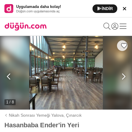
Uygulamada daha kolay!
İNDİR
Düğün.com uygulamasında aç
1 / 8
Nikah Sonrası Yemeği Yalova,
Çınarcık
Hasanbaba Ender'in Yeri