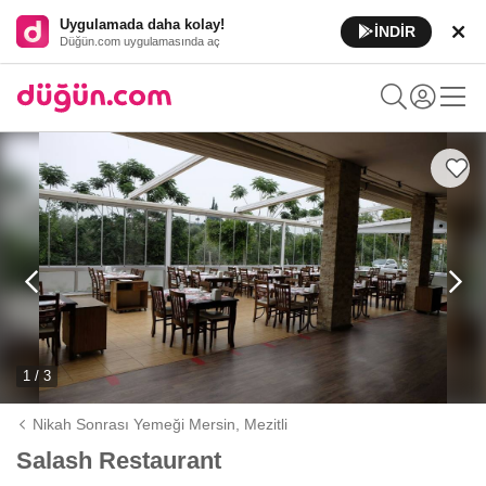
Uygulamada daha kolay!
İNDİR
Düğün.com uygulamasında aç
1 / 3
Nikah Sonrası Yemeği Mersin,
Mezitli
Salash Restaurant