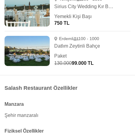
Sirius City Wedding Kır Bahçesi
Yemekli Kişi Başı
750 TL
Erdemli
100 - 1000
Datlım Zeytinli Bahçe
Paket
130.000
99.000 TL
Salash Restaurant Özellikler
Manzara
Şehir manzaralı
Fiziksel Özellikler