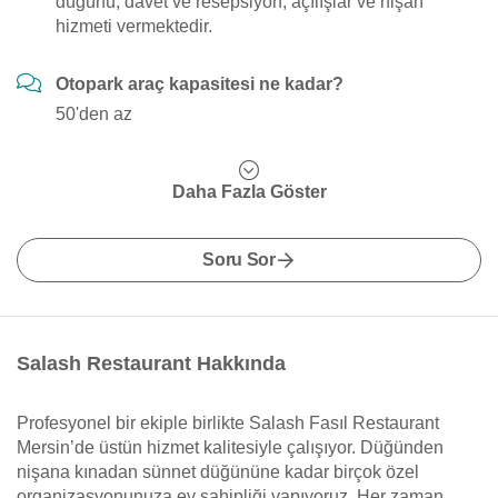
düğünü, davet ve resepsiyon, açılışlar ve nişan
hizmeti vermektedir.
Otopark araç kapasitesi ne kadar?
50'den az
Daha Fazla Göster
Soru Sor
Salash Restaurant Hakkında
Profesyonel bir ekiple birlikte Salash Fasıl Restaurant
Mersin’de üstün hizmet kalitesiyle çalışıyor. Düğünden
nişana kınadan sünnet düğününe kadar birçok özel
organizasyonunuza ev sahipliği yapıyoruz. Her zaman