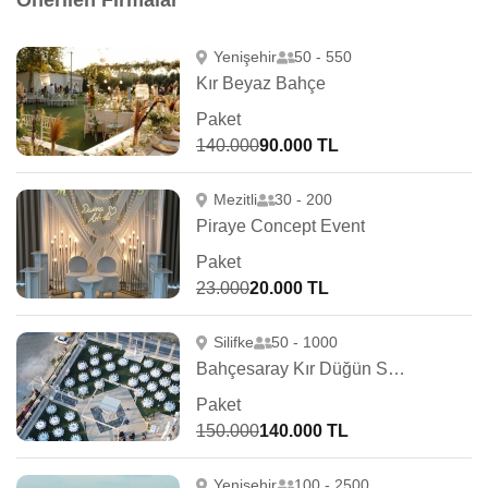
Önerilen Firmalar
Yenişehir
50 - 550
Kır Beyaz Bahçe
Paket
140.000
90.000 TL
Mezitli
30 - 200
Piraye Concept Event
Paket
23.000
20.000 TL
Silifke
50 - 1000
Bahçesaray Kır Düğün Salonu
Paket
150.000
140.000 TL
Yenişehir
100 - 2500