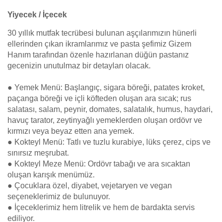
Yiyecek / İçecek
30 yıllık mutfak tecrübesi bulunan aşçılarımızın hünerli
ellerinden çıkan ikramlarımız ve pasta şefimiz Gizem
Hanım tarafından özenle hazırlanan düğün pastanız
gecenizin unutulmaz bir detayları olacak.
● Yemek Menü: Başlangıç, sigara böreği, patates kroket,
paçanga böreği ve içli köfteden oluşan ara sıcak; rus
salatası, salam, peynir, domates, salatalık, humus, haydari,
havuç tarator, zeytinyağlı yemeklerden oluşan ordövr ve
kırmızı veya beyaz etten ana yemek.
● Kokteyl Menü: Tatlı ve tuzlu kurabiye, lüks çerez, cips ve
sınırsız meşrubat.
● Kokteyl Meze Menü: Ordövr tabağı ve ara sıcaktan
oluşan karışık menümüz.
● Çocuklara özel, diyabet, vejetaryen ve vegan
seçeneklerimiz de bulunuyor.
● İçeceklerimiz hem litrelik ve hem de bardakta servis
ediliyor.