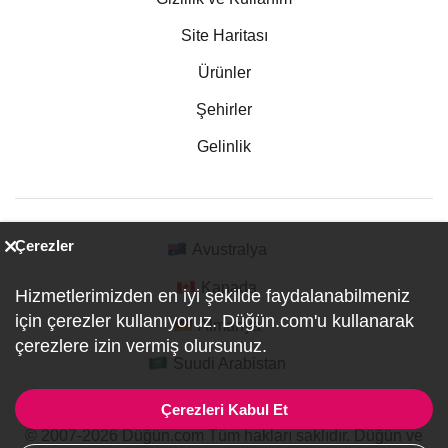
Site Haritası
Ürünler
Şehirler
Gelinlik
Çerezler
Avustralya
Kanada
Hizmetlerimizden en iyi şekilde faydalanabilmeniz
için çerezler kullanıyoruz. Düğün.com'u kullanarak
Almanya
çerezlere izin vermiş olursunuz.
Suudi Arabistan
Çerezleri Kabul Et
© 2007-2026 Düğün.com Tüm hakları saklıdır. Düğün ve