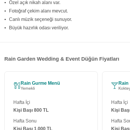
•
Özel açık nikah alanı var.
•
Fotoğraf çekim alanı mevcut.
•
Canlı müzik seçeneği sunuyor.
•
Büyük hazırlık odası veriliyor.
Rain Garden Wedding & Event Düğün Fiyatları
Rain Gurme Menü
Rain
Yemekli
Koktey
Hafta İçi
Hafta İçi
Kişi Başı 800 TL
Kişi Baş
Hafta Sonu
Hafta So
Kişi Başı 1.000 TL
Kişi Baş