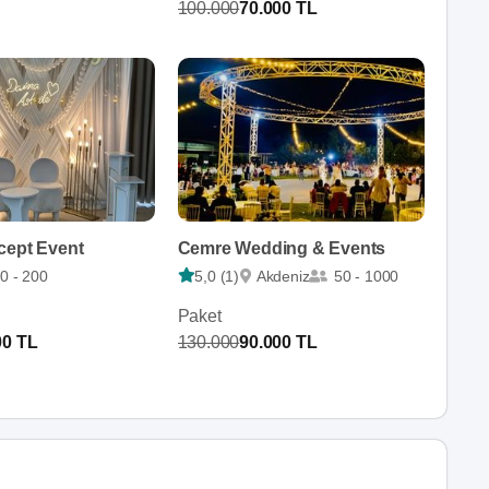
100.000
70.000 TL
cept Event
Cemre Wedding & Events
0 - 200
5,0 (1)
Akdeniz
50 - 1000
Paket
00 TL
130.000
90.000 TL