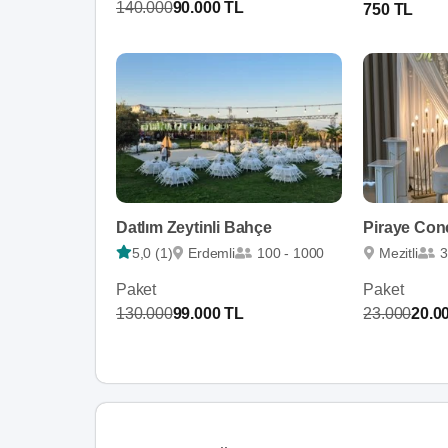
140.000
90.000 TL
750 TL
Datlım Zeytinli Bahçe
Piraye Con
5,0 (1)
Erdemli
100 - 1000
Mezitli
3
Paket
Paket
130.000
99.000 TL
23.000
20.0