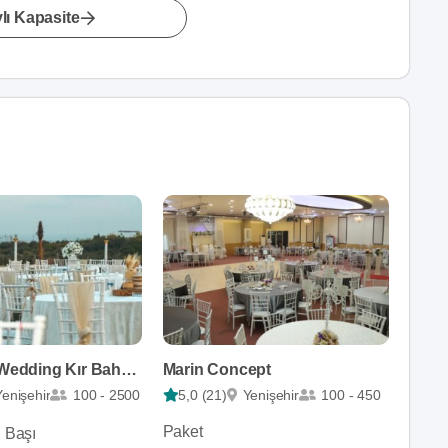
lı Kapasite
Sirius City Wedding Kır Bahçesi
Marin Concept
Yenişehir
100 - 2500
5,0 (21)
Yenişehir
100 - 450
Paket
i Başı