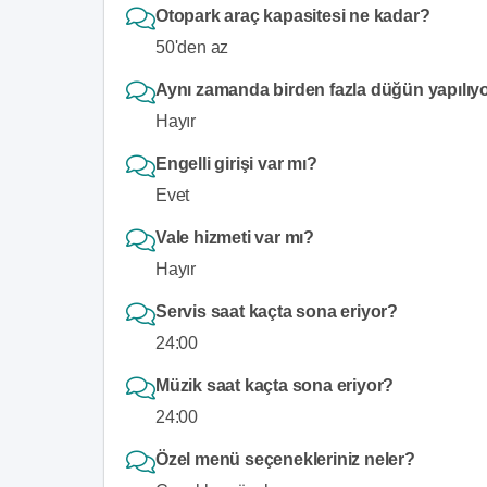
Otopark araç kapasitesi ne kadar?
50'den az
Aynı zamanda birden fazla düğün yapılıy
Hayır
Engelli girişi var mı?
Evet
Vale hizmeti var mı?
Hayır
Servis saat kaçta sona eriyor?
24:00
Müzik saat kaçta sona eriyor?
24:00
Özel menü seçenekleriniz neler?