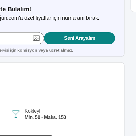
kte Bulalım!
ün.com’a özel fiyatlar için numaranı bırak.
Seni Arayalım
rvisi için
komisyon veya ücret almaz.
Kokteyl
Min. 50 - Maks. 150