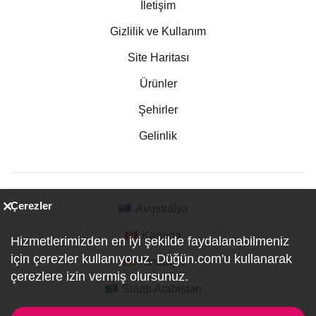
İletişim
Gizlilik ve Kullanım
Site Haritası
Ürünler
Şehirler
Gelinlik
Çerezler
Avustralya
Kanada
Hizmetlerimizden en iyi şekilde faydalanabilmeniz
için çerezler kullanıyoruz. Düğün.com'u kullanarak
Almanya
çerezlere izin vermiş olursunuz.
Suudi Arabistan