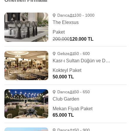
Önerilen Firmalar
Darıca
100 - 1000
The Elexsus
Paket
200.000
120.000 TL
Gebze
50 - 600
Kasr-ı Sultan Düğün ve Davet Salonu
Kokteyl Paket
50.000 TL
Darıca
50 - 650
Club Garden
Mekan Fiyatı Paket
65.000 TL
Darıca
50 - 900