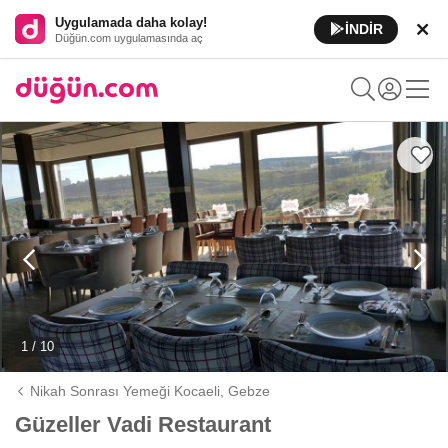
Uygulamada daha kolay!
İNDİR
Düğün.com uygulamasında aç
1 / 10
Nikah Sonrası Yemeği Kocaeli,
Gebze
Güzeller Vadi Restaurant