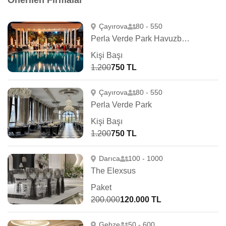
Önerilen Firmalar
Çayırova
80 - 550
Perla Verde Park Havuzbaşı
Kişi Başı
1.200
750 TL
Çayırova
80 - 550
Perla Verde Park
Kişi Başı
1.200
750 TL
Darıca
100 - 1000
The Elexsus
Paket
200.000
120.000 TL
Gebze
50 - 600