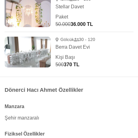
Stellar Davet
Paket
50.000
36.000 TL
Gölcük
30 - 120
Berra Davet Evi
Kişi Başı
500
370 TL
Dönerci Hacı Ahmet Özellikler
Manzara
Şehir manzaralı
Fiziksel Özellikler