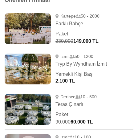
Önerilen Firmalar
Kartepe
50 - 2000
Farklı Bahçe
Paket
230.000
149.000 TL
İzmit
50 - 1200
Tryp By Wyndham İzmit
Yemekli Kişi Başı
2.100 TL
Derince
10 - 500
Teras Çınarlı
Paket
90.000
60.000 TL
İzmit
10 - 100