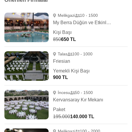
Önerilen Firmalar
Melikgazi
10 - 1500
My Berra Düğün ve Etkinlik Merkezi
Kişi Başı
850
650 TL
Talas
100 - 1000
Friesian
Yemekli Kişi Başı
900 TL
İncesu
50 - 1500
Kervansaray Kır Mekanı
Paket
195.000
140.000 TL
Melikgazi
100 - 2000