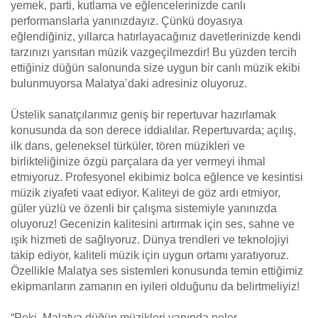
yemek, parti, kutlama ve eğlencelerinizde canlı
performanslarla yanınızdayız. Çünkü doyasıya
eğlendiğiniz, yıllarca hatırlayacağınız davetlerinizde kendi
tarzınızı yansıtan müzik vazgeçilmezdir! Bu yüzden tercih
ettiğiniz düğün salonunda size uygun bir canlı müzik ekibi
bulunmuyorsa Malatya’daki adresiniz oluyoruz.
Üstelik sanatçılarımız geniş bir repertuvar hazırlamak
konusunda da son derece iddialılar. Repertuvarda; açılış,
ilk dans, geleneksel türküler, tören müzikleri ve
birlikteliğinize özgü parçalara da yer vermeyi ihmal
etmiyoruz. Profesyonel ekibimiz bolca eğlence ve kesintisi
müzik ziyafeti vaat ediyor. Kaliteyi de göz ardı etmiyor,
güler yüzlü ve özenli bir çalışma sistemiyle yanınızda
oluyoruz! Gecenizin kalitesini artırmak için ses, sahne ve
ışık hizmeti de sağlıyoruz. Dünya trendleri ve teknolojiyi
takip ediyor, kaliteli müzik için uygun ortamı yaratıyoruz.
Özellikle Malatya ses sistemleri konusunda temin ettiğimiz
ekipmanların zamanın en iyileri olduğunu da belirtmeliyiz!
“Peki, Malatya düğün müzikleri yanında neler