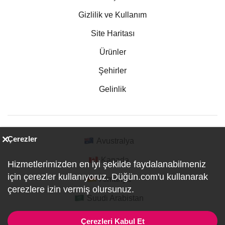
Gizlilik ve Kullanım
Site Haritası
Ürünler
Şehirler
Gelinlik
Çerezler
Avustralya
Kanada
Hizmetlerimizden en iyi şekilde faydalanabilmeniz
için çerezler kullanıyoruz. Düğün.com'u kullanarak
Almanya
çerezlere izin vermiş olursunuz.
Suudi Arabistan
Çerezleri Kabul Et