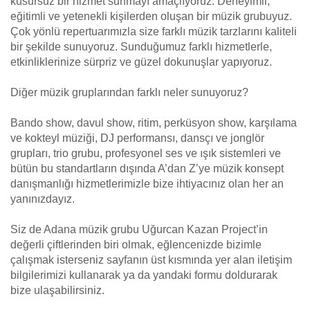
kusursuz bir hizmet sunmayı amaçlıyoruz. Deneyimli,
eğitimli ve yetenekli kişilerden oluşan bir müzik grubuyuz.
Çok yönlü repertuarımızla size farklı müzik tarzlarını kaliteli
bir şekilde sunuyoruz. Sunduğumuz farklı hizmetlerle,
etkinliklerinize sürpriz ve güzel dokunuşlar yapıyoruz.
Diğer müzik gruplarından farklı neler sunuyoruz?
Bando show, davul show, ritim, perküsyon show, karşılama
ve kokteyl müziği, DJ performansı, dansçı ve jonglör
grupları, trio grubu, profesyonel ses ve ışık sistemleri ve
bütün bu standartların dışında A’dan Z’ye müzik konsept
danışmanlığı hizmetlerimizle bize ihtiyacınız olan her an
yanınızdayız.
Siz de Adana müzik grubu Uğurcan Kazan Project’in
değerli çiftlerinden biri olmak, eğlencenizde bizimle
çalışmak isterseniz sayfanın üst kısmında yer alan iletişim
bilgilerimizi kullanarak ya da yandaki formu doldurarak
bize ulaşabilirsiniz.