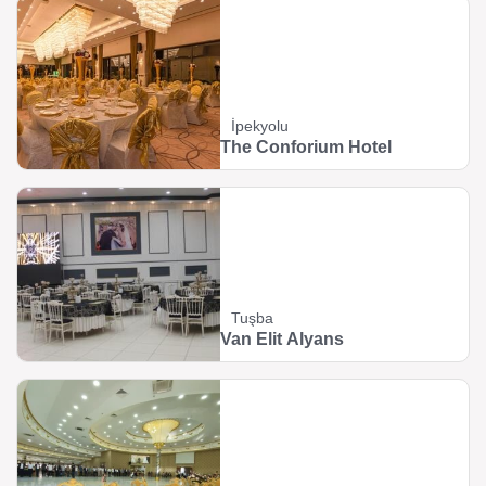
İpekyolu
The Conforium Hotel
Tuşba
Van Elit Alyans