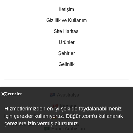
İletişim
Gizlilik ve Kullanım
Site Haritası
Ürünler
Şehirler
Gelinlik
Çerezler
Avustralya
Kanada
Hizmetlerimizden en iyi şekilde faydalanabilmeniz
için çerezler kullanıyoruz. Düğün.com'u kullanarak
Almanya
çerezlere izin vermiş olursunuz.
Suudi Arabistan