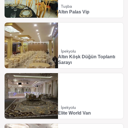
Tuşba
Altın Palas Vip
İpekyolu
Altın Köşk Düğün Toplantı
Sarayı
İpekyolu
Elite World Van