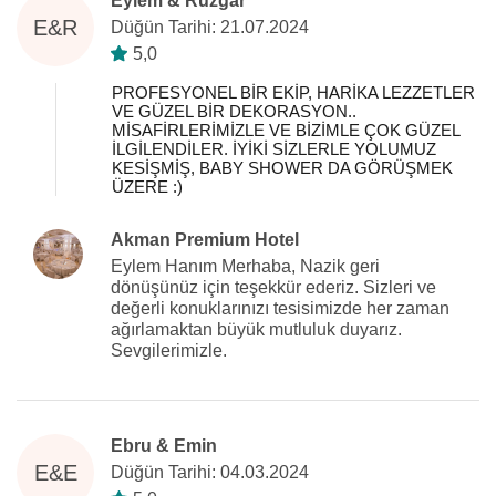
Eylem & Rüzgar
E&R
Düğün Tarihi: 21.07.2024
5,0
PROFESYONEL BİR EKİP, HARİKA LEZZETLER
VE GÜZEL BİR DEKORASYON..
MİSAFİRLERİMİZLE VE BİZİMLE ÇOK GÜZEL
İLGİLENDİLER. İYİKİ SİZLERLE YOLUMUZ
KESİŞMİŞ, BABY SHOWER DA GÖRÜŞMEK
ÜZERE :)
Akman Premium Hotel
Eylem Hanım Merhaba, Nazik geri
dönüşünüz için teşekkür ederiz. Sizleri ve
değerli konuklarınızı tesisimizde her zaman
ağırlamaktan büyük mutluluk duyarız.
Sevgilerimizle.
Ebru & Emin
E&E
Düğün Tarihi: 04.03.2024