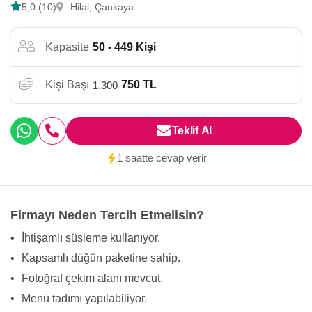
5,0 (10)
Hilal, Çankaya
Kapasite
50 - 449 Kişi
Kişi Başı
750 TL
1.300
Teklif Al
1 saatte cevap verir
Firmayı Neden Tercih Etmelisin?
•
İhtişamlı süsleme kullanıyor.
•
Kapsamlı düğün paketine sahip.
•
Fotoğraf çekim alanı mevcut.
•
Menü tadımı yapılabiliyor.