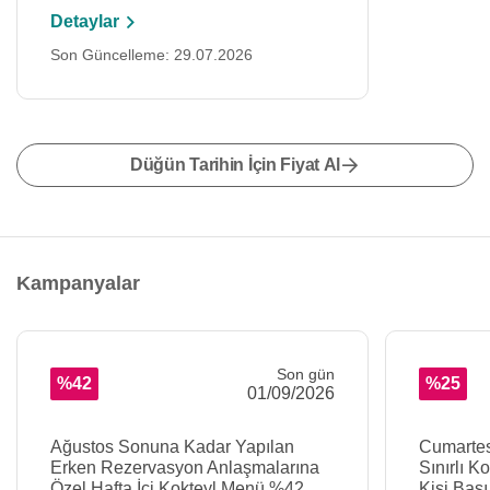
Detaylar
Son Güncelleme: 29.07.2026
Düğün Tarihin İçin Fiyat Al
Kampanyalar
Son gün
%42
%25
01/09/2026
Ağustos Sonuna Kadar Yapılan
Cumartes
Erken Rezervasyon Anlaşmalarına
Sınırlı K
Özel Hafta İçi Kokteyl Menü %42
Kişi Başı