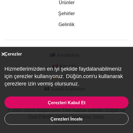
Ürünler
Şehirler
Gelinlik
Çerezler
Avustralya
Kanada
Hizmetlerimizden en iyi şekilde faydalanabilmeniz
için çerezler kullanıyoruz. Düğün.com'u kullanarak
Almanya
çerezlere izin vermiş olursunuz.
Suudi Arabistan
Çerezleri Kabul Et
© 2007-2026 Düğün.com Tüm hakları saklıdır. Düğün ve
Özel Etkinlik Online Planlama Sitesi.
Çerezleri İncele
ref:DF0-1-2564