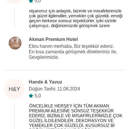
5,0
nişanımız için anlaştık, bizimle ve misafirlerimizle
çok güzel ilgilendiler, yemekler çok güzeldi. emeği
geçen herkese sonsuz teşekkürler. iyiki sizinle
çalışmışız, düğünümüzde görüşmek üzere
Akman Premium Hotel
Ebru hanım merhaba, Biz teşekkür ederiz.
En kısa zamanda görüşmek dileklerimiz ile,
Sevgilerimizle.
Hande & Yavuz
H&Y
Düğün Tarihi: 11.08.2024
5,0
ÖNCELİKLE HERŞEY İÇİN TÜM AKMAN
PREMIUM AİLESİNE SONSUZ TEŞEKKÜR
EDERİZ. BİZİMLE VE MİSAFİRLERİMİZLE ÇOK
GÜZEL İLGİLENDİLER. DEKORASYON VE
YEMEKLER ÇOK GÜZELDİ. KUSURSUZ Bİ