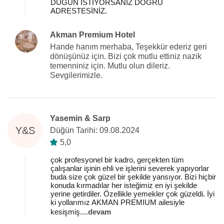
DÜĞÜN İSTİYORSANIZ DOĞRU
ADRESTESİNİZ.
Akman Premium Hotel
Hande hanım merhaba, Teşekkür ederiz geri
dönüşünüz için. Bizi çok mutlu ettiniz nazik
temenniniz için. Mutlu olun dileriz.
Sevgilerimizle.
Yasemin & Sarp
Y&S
Düğün Tarihi: 09.08.2024
5,0
çok profesyonel bir kadro, gerçekten tüm
çalışanlar işinin ehli ve işlerini severek yapıyorlar
buda size çok güzel bir şekilde yansıyor. Bizi hiçbir
konuda kırmadılar her isteğimiz en iyi şekilde
yerine getirdiler. Özellikle yemekler çok güzeldi. İyi
ki yollarımız AKMAN PREMIUM ailesiyle
kesişmiş.
...
devam