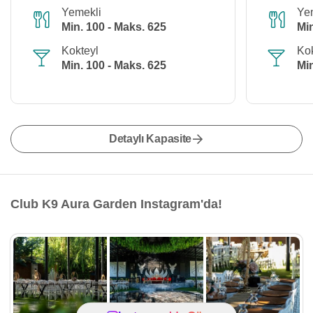
Yemekli
Ye
Min. 100 - Maks. 625
Min
Kokteyl
Kok
Min. 100 - Maks. 625
Min
Detaylı Kapasite
Club K9 Aura Garden Instagram'da!