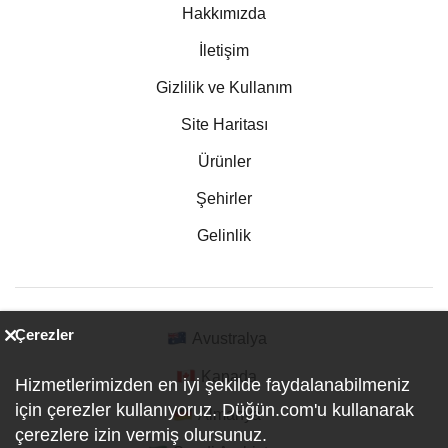
Hakkımızda
İletişim
Gizlilik ve Kullanım
Site Haritası
Ürünler
Şehirler
Gelinlik
Çerezler
Avustralya
Kanada
Hizmetlerimizden en iyi şekilde faydalanabilmeniz
için çerezler kullanıyoruz. Düğün.com'u kullanarak
Almanya
çerezlere izin vermiş olursunuz.