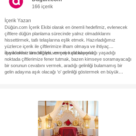
166 içerik
İçerik Yazarı
Düğün.com İçerik Ekibi olarak en önemli hedefimiz, evlenecek
çiftlere düğün planlama sürecinde yalnız olmadıklarını
hissettirmek, tatlı telaşlarına eşlik etmek. Hazırladığımız
yüzlerce içerik ile çiftlerimize ilham olmaya ve ihtiyaç
duyacakları tüm bilgileri vermeye çabalıyoruz.
İçeriklerimiz aracılığıyla, en çok kafa karışıklığı yaşadığı
noktada çiftlerimize fener tutmak, bazen kimseye soramayacağı
bir sorunun cevabını vermek, aradığı gelinliği bulamamış bir
gelin adayına aşık olacağı ‘o’ gelinliği göstermek en büyük
motivasyonumuz. Yürüdükleri bu uzun, bazen eğlenceli bazen
çetin yolda, yüzbinlerce çiftin yol arkadaşı olmaktan büyük
mutluluk duyuyoruz ve hep söylediğimiz gibi “Aşk için, aşkla
çalışıyoruz.”