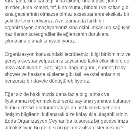
Kına tahtı, kına sandığı, kına takımı, kına tepsisi, kına
minderi, kına kemeri, tef, kına mumu, bindallı ve kaftan gibi
kına gecelerinin olmazsa olmaz aksesuarlarını eksiksiz bir
şekilde temin ediyoruz. Aynı zamanda farklı bir
organizasyon amaçlıyorsanız kına ekibi imkanı da sağlıyor,
hazırlanan koreografiler ile eğlencenin doruklara
çıkmasına olanak tanıyabiliyoruz.
Organizasyon konusundaki tecrübemiz, bilgi birikimimiz ve
geniş aksesuar yelpazemiz sayesinde farklı etkinliklere de
imza atabiliyoruz. Söz, nişan, doğum günü, sünnet, baby
shower ve hastane süsleme gibi tatlı ve özel anlarınızı
benzersiz bir davete dönüştürebiliyoruz.
Eğer siz de hakkımızda daha fazla bilgi almak ve
fiyatlarımızı öğrenmek isterseniz sayfanın yanında bulunan
formu ücretsiz doldurararak ya da üst kısımda yer alan
iletişim bilgilerini kullanarak bize kolaylıkla ulaşabilirsiniz.
Edda Organizasyon Ceyhan’da kusursuz bir geceye imza
atmak istiyor. Bu gece sizin geceniz olsun ister misiniz?