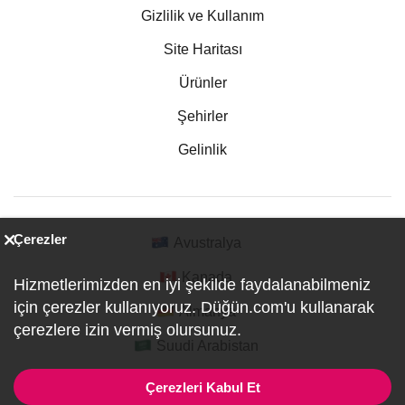
Gizlilik ve Kullanım
Site Haritası
Ürünler
Şehirler
Gelinlik
Çerezler
Avustralya
Kanada
Hizmetlerimizden en iyi şekilde faydalanabilmeniz
için çerezler kullanıyoruz. Düğün.com'u kullanarak
Almanya
çerezlere izin vermiş olursunuz.
Suudi Arabistan
Çerezleri Kabul Et