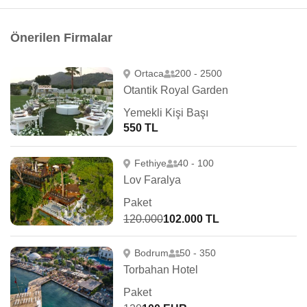
Önerilen Firmalar
Ortaca
200 - 2500
Otantik Royal Garden
Yemekli Kişi Başı
550 TL
Fethiye
40 - 100
Lov Faralya
Paket
120.000
102.000 TL
Bodrum
50 - 350
Torbahan Hotel
Paket