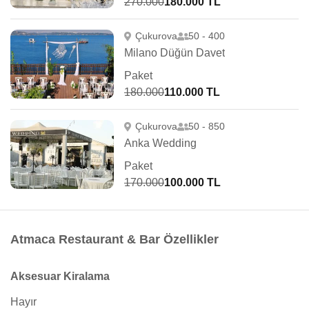
270.000
180.000 TL
Çukurova
50 - 400
Milano Düğün Davet
Paket
180.000
110.000 TL
Çukurova
50 - 850
Anka Wedding
Paket
170.000
100.000 TL
Atmaca Restaurant & Bar Özellikler
Aksesuar Kiralama
Hayır