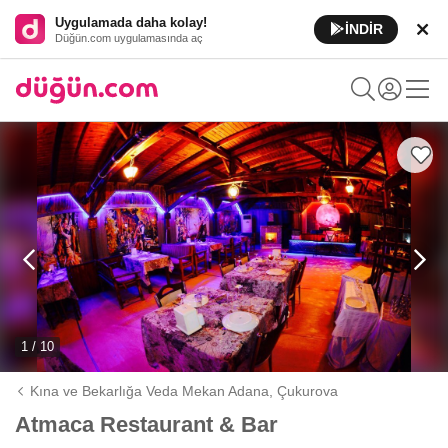
Uygulamada daha kolay!
İNDİR
Düğün.com uygulamasında aç
1 / 10
Kına ve Bekarlığa Veda Mekan Adana,
Çukurova
Atmaca Restaurant & Bar