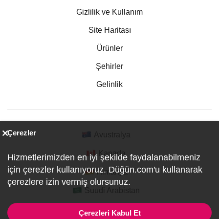
Gizlilik ve Kullanım
Site Haritası
Ürünler
Şehirler
Gelinlik
Çerezler
Avustralya
Kanada
Hizmetlerimizden en iyi şekilde faydalanabilmeniz
için çerezler kullanıyoruz. Düğün.com'u kullanarak
Almanya
çerezlere izin vermiş olursunuz.
Suudi Arabistan
Çerezleri Kabul Et