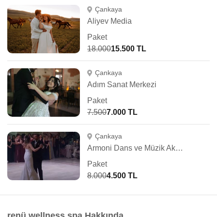
Çankaya
Aliyev Media
Paket
18.000
15.500 TL
Çankaya
Adım Sanat Merkezi
Paket
7.500
7.000 TL
Çankaya
Armoni Dans ve Müzik Akademisi
Paket
8.000
4.500 TL
renü wellness spa Hakkında