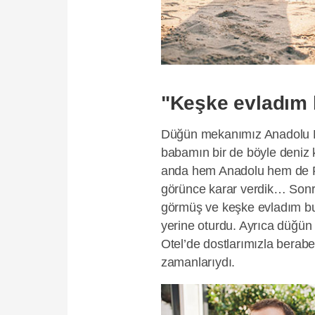
"Keşke evladım 
Düğün mekanımız Anadolu Hi
babamın bir de böyle deniz 
anda hem Anadolu hem de Ru
görünce karar verdik… Sonr
görmüş ve keşke evladım bu
yerine oturdu. Ayrıca düğü
Otel’de dostlarımızla berab
zamanlarıydı.