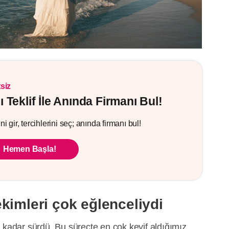
siz
lı Teklif İle Anında Firmanı Bul!
i gir, tercihlerini seç; anında firmanı bul!
Hemen Başla!
kimleri çok eğlenceliydi
 kadar sürdü. Bu süreçte en çok keyif aldığımız