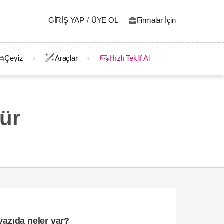
GIRIŞ YAP
/
ÜYE OL
Firmalar İçin
Çeyiz
Araçlar
Hızlı Teklif Al
gür
yazıda neler var?