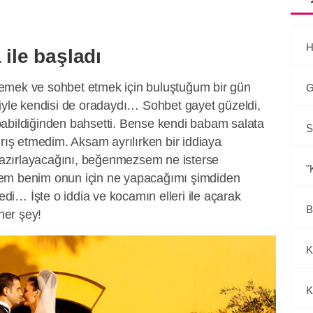
H
 ile başladı
emek ve sohbet etmek için buluştuğum bir gün
G
siyle kendisi de oradaydı… Sohbet gayet güzeldi,
abildiğinden bahsetti. Bense kendi babam salata
S
ırış etmedim. Aksam ayrılırken bir iddiaya
azırlayacağını, beğenmezsem ne isterse
"
em benim onun için ne yapacağımı şimdiden
i… İşte o iddia ve kocamın elleri ile açarak
B
 her şey!
K
K