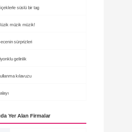
içeklerle süslü bir tag
üzik müzik müzik!
ecenin sürprizleri
iyonklu gelinlik
ullanma kılavuzu
alayı
ıda Yer Alan Firmalar