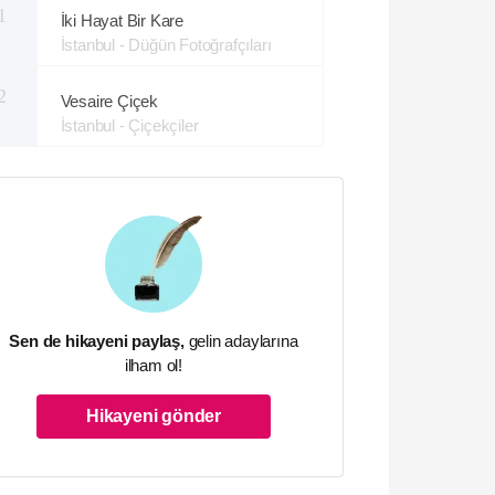
1
İki Hayat Bir Kare
İstanbul - Düğün Fotoğrafçıları
2
Vesaire Çiçek
İstanbul - Çiçekçiler
Sen de hikayeni paylaş,
gelin adaylarına
ilham ol!
Hikayeni gönder