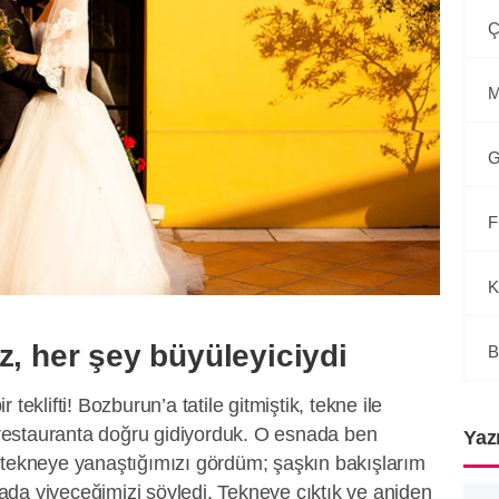
Ç
M
G
F
K
z, her şey büyüleyiciydi
B
teklifti! Bozburun’a tatile gitmiştik, tekne ile
estauranta doğru gidiyorduk. O esnada ben
Yaz
 tekneye yanaştığımızı gördüm; şaşkın bakışlarım
da yiyeceğimizi söyledi. Tekneye çıktık ve aniden