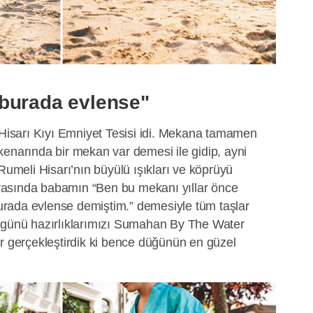
burada evlense"
sarı Kıyı Emniyet Tesisi idi. Mekana tamamen
kenarında bir mekan var demesi ile gidip, ayni
meli Hisarı’nın büyülü ışıkları ve köprüyü
asında babamın “Ben bu mekanı yıllar önce
rada evlense demiştim.” demesiyle tüm taşlar
n günü hazırlıklarımızı Sumahan By The Water
er gerçekleştirdik ki bence düğünün en güzel