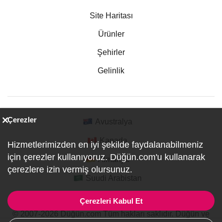
Site Haritası
Ürünler
Şehirler
Gelinlik
Çerezler
Avustralya
Kanada
Hizmetlerimizden en iyi şekilde faydalanabilmeniz
için çerezler kullanıyoruz. Düğün.com'u kullanarak
Almanya
çerezlere izin vermiş olursunuz.
Suudi Arabistan
Çerezleri Kabul Et
© 2007-2026 Düğün.com Tüm hakları saklıdır. Düğün ve