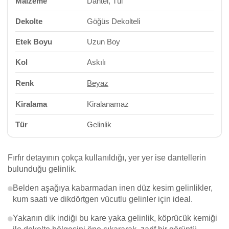
Malzeme
Dantel, Tül
Dekolte
Göğüs Dekolteli
Etek Boyu
Uzun Boy
Kol
Askılı
Renk
Beyaz
Kiralama
Kiralanamaz
Tür
Gelinlik
Fırfır detayının çokça kullanıldığı, yer yer ise dantellerin
bulunduğu gelinlik.
Belden aşağıya kabarmadan inen düz kesim gelinlikler,
kum saati ve dikdörtgen vücutlu gelinler için ideal.
Yakanın dik indiği bu kare yaka gelinlik, köprücük kemiği