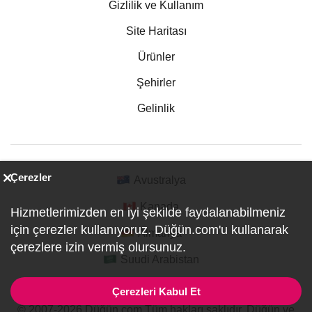
Gizlilik ve Kullanım
Site Haritası
Ürünler
Şehirler
Gelinlik
Çerezler
Avustralya
Kanada
Hizmetlerimizden en iyi şekilde faydalanabilmeniz
için çerezler kullanıyoruz. Düğün.com'u kullanarak
Almanya
çerezlere izin vermiş olursunuz.
Suudi Arabistan
Çerezleri Kabul Et
© 2007-2026 Düğün.com Tüm hakları saklıdır. Düğün ve