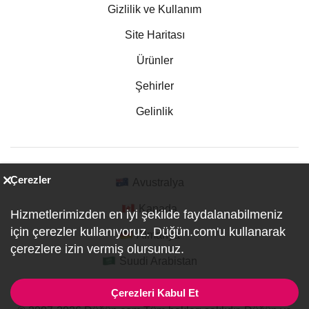
Gizlilik ve Kullanım
Site Haritası
Ürünler
Şehirler
Gelinlik
Çerezler
Avustralya
Kanada
Hizmetlerimizden en iyi şekilde faydalanabilmeniz
için çerezler kullanıyoruz. Düğün.com'u kullanarak
Almanya
çerezlere izin vermiş olursunuz.
Suudi Arabistan
Çerezleri Kabul Et