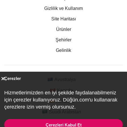
Gizlilik ve Kullanım
Site Haritası
Ürünler
Şehirler
Gelinlik
Çerezler
Avustralya
Kanada
Hizmetlerimizden en iyi şekilde faydalanabilmeniz
için çerezler kullanıyoruz. Düğün.com'u kullanarak
Almanya
çerezlere izin vermiş olursunuz.
Suudi Arabistan
Çerezleri Kabul Et