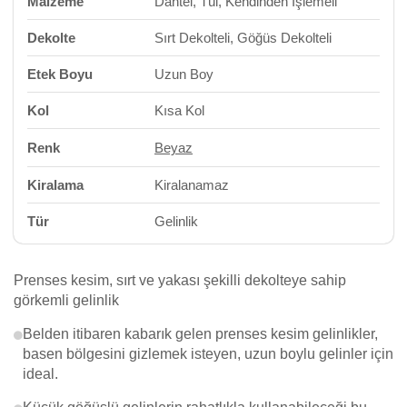
Malzeme
Dantel, Tül, Kendinden İşlemeli
Dekolte
Sırt Dekolteli, Göğüs Dekolteli
Etek Boyu
Uzun Boy
Kol
Kısa Kol
Renk
Beyaz
Kiralama
Kiralanamaz
Tür
Gelinlik
Prenses kesim, sırt ve yakası şekilli dekolteye sahip
görkemli gelinlik
Belden itibaren kabarık gelen prenses kesim gelinlikler,
basen bölgesini gizlemek isteyen, uzun boylu gelinler için
ideal.