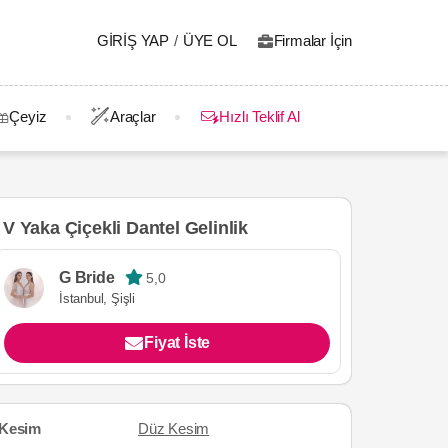
GIRIŞ YAP
/
ÜYE OL
Firmalar İçin
Çeyiz
Araçlar
Hızlı Teklif Al
V Yaka Çiçekli Dantel Gelinlik
G Bride
5,0
İstanbul, Şişli
Fiyat İste
Kesim
Düz Kesim