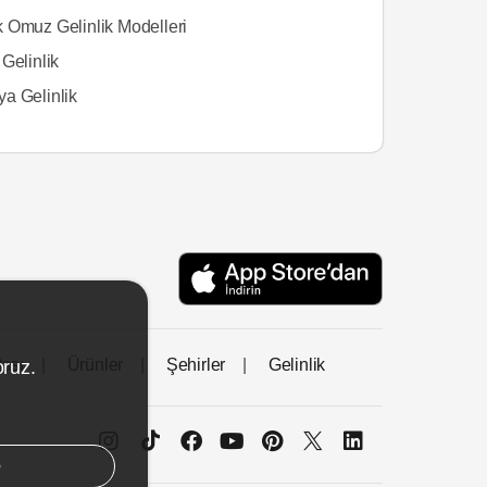
 Omuz Gelinlik Modelleri
Gelinlik
a Gelinlik
tası
Ürünler
Şehirler
Gelinlik
oruz.
e