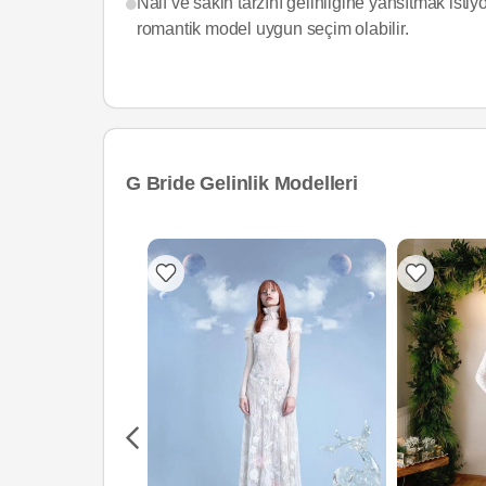
Naif ve sakin tarzını gelinliğine yansıtmak isti
romantik model uygun seçim olabilir.
G Bride Gelinlik Modelleri