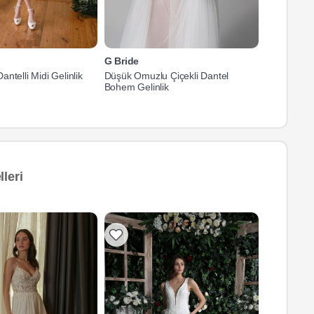
G Bride
G Bride
ntelli Midi Gelinlik
Düşük Omuzlu Çiçekli Dantel
İnce Askılı 
Bohem Gelinlik
leri