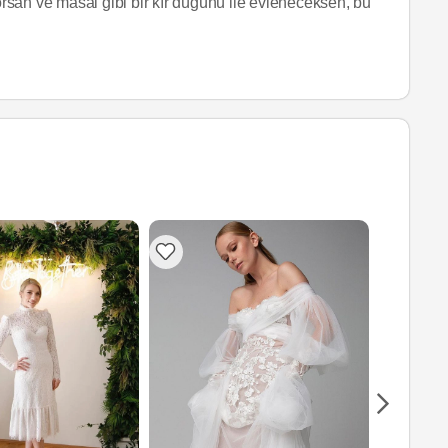
yorsan ve masal gibi bir kır düğünü ile evleneceksen, bu