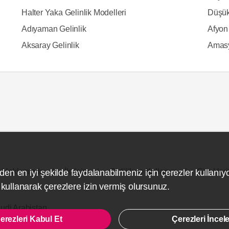
Halter Yaka Gelinlik Modelleri
Düşük
Adıyaman Gelinlik
Afyon 
Aksaray Gelinlik
Amasy
Hakkımızda
İletişim
Gizlilik ve Kullanım
Site Hari
den en iyi şekilde faydalanabilmeniz için çerezler kullanıy
ullanarak çerezlere izin vermiş olursunuz.
udi Arabistan
erezleri Kabul Et
Çerezleri İncel