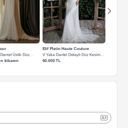
our
Elif Platin Haute Couture
Hayal Mod
 Dantel Üstlü Düz
V Yaka Dantel Detaylı Düz Kesim
V Yaka Askı
k
Gelinlik
n itibaren
60.000 TL