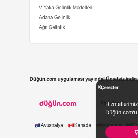
V Yaka Gelinlik Modelleri
Adana Gelinlik
Ağrı Gelinlik
Düğün.com uygulaması yayında! Ücretsiz indir:
Çerezler
Firmalar İçin
Hizmetlerimiz
Düğün.com'u k
Avustralya
Kanada
Almanya
Su
Ç