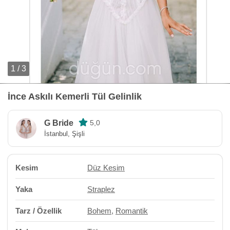
1 / 3
İnce Askılı Kemerli Tül Gelinlik
G Bride
5,0
İstanbul, Şişli
Kesim
Düz Kesim
Yaka
Straplez
Tarz / Özellik
Bohem
,
Romantik