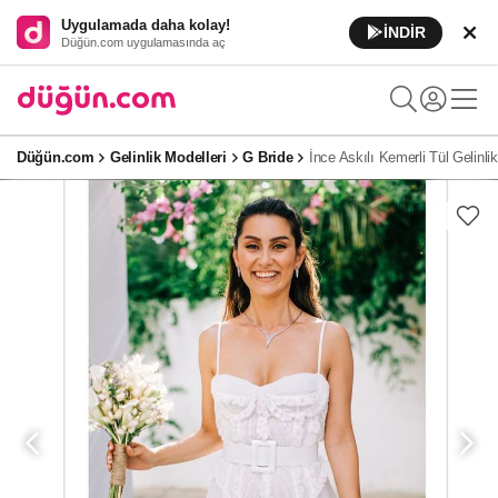
Uygulamada daha kolay!
İNDİR
Düğün.com uygulamasında aç
Düğün.com
Gelinlik Modelleri
G Bride
İnce Askılı Kemerli Tül Gelinlik