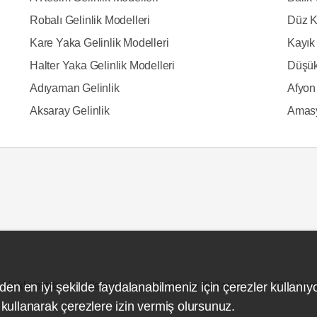
Robalı Gelinlik Modelleri
Düz K
Kare Yaka Gelinlik Modelleri
Kayık 
Halter Yaka Gelinlik Modelleri
Düşük
Adıyaman Gelinlik
Afyon 
Aksaray Gelinlik
Amasy
Hakkımızda
İletişim
Gizlilik ve Kullanım
Site Hari
den en iyi şekilde faydalanabilmeniz için çerezler kullanıy
ullanarak çerezlere izin vermiş olursunuz.