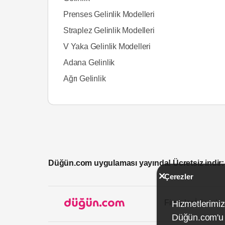
Prenses Gelinlik Modelleri
Straplez Gelinlik Modelleri
V Yaka Gelinlik Modelleri
Adana Gelinlik
Ağrı Gelinlik
Düğün.com uygulaması yayında! Ücretsiz indir:
Çerezler
Firmalar İçin
Hizmetlerimiz
Düğün.com'u k