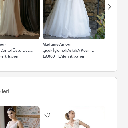
our
Madame Amour
Madame A
 Dantel Üstlü Düz
Çiçek İşlemeli Askılı A Kesim
V Yaka Çiçe
k
Gelinlik
n itibaren
18.000 TL'den itibaren
18.000 TL'
leri