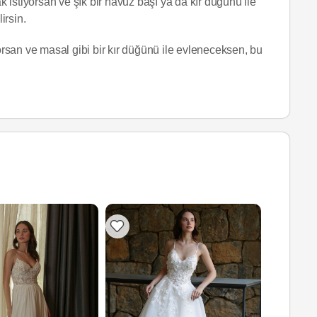
istiyorsan ve şık bir havuz başı ya da kır düğünü ile
irsin.
yorsan ve masal gibi bir kır düğünü ile evleneceksen, bu