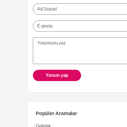
Ad Soyad
E-posta
Yorum yap
Popüler Aramalar
Gelinlik