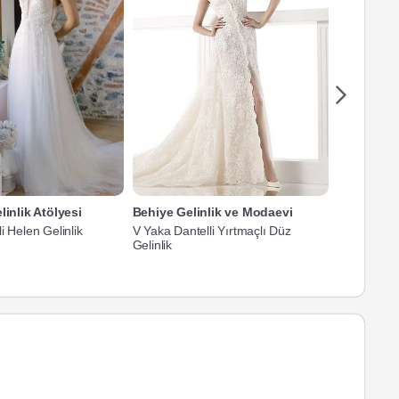
linlik Atölyesi
Behiye Gelinlik ve Modaevi
Hayal Mod
i Helen Gelinlik
V Yaka Dantelli Yırtmaçlı Düz
V Yaka Askı
Gelinlik