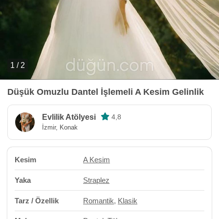
1 / 2
Düşük Omuzlu Dantel İşlemeli A Kesim Gelinlik
Evlilik Atölyesi
4,8
İzmir, Konak
Kesim
A Kesim
Yaka
Straplez
Tarz / Özellik
Romantik
,
Klasik