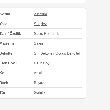
Kesim
A Kesim
Yaka
Straplez
Tarz / Özellik
Sade
,
Romantik
Malzeme
Saten
Dekolte
Sırt Dekolteli, Göğüs Dekolteli
Etek Boyu
Uzun Boy
Kol
Askılı
Renk
Beyaz
Tür
Gelinlik