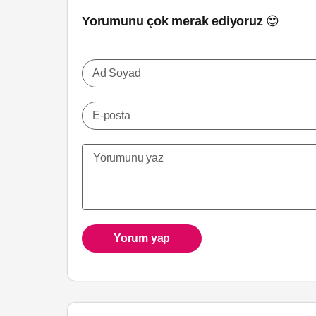
Yorumunu çok merak ediyoruz 😍
Ad Soyad
E-posta
Yorum yap