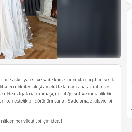
, ince askılı yapısı ve sade korse formuyla doğal bir şıklık
itibaren dökülen akışkan etekle tamamlanarak rahat ve
r şekilde dalgalanan kumaşı, gelinliğe soft ve romantik bir
ırırken estetik bir görünüm sunar. Sade ama etkileyici bir
likler, her vücut tipi için ideal!