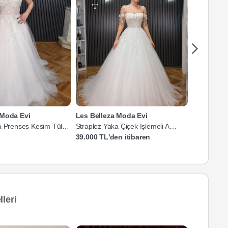
 Moda Evi
Les Belleza Moda Evi
Les Belle
a Prenses Kesim Tül
Straplez Yaka Çiçek İşlemeli A
Hakim Yaka
Kesim Gelinlik
Gelinlik
39.000 TL'den itibaren
59.000 TL'
leri