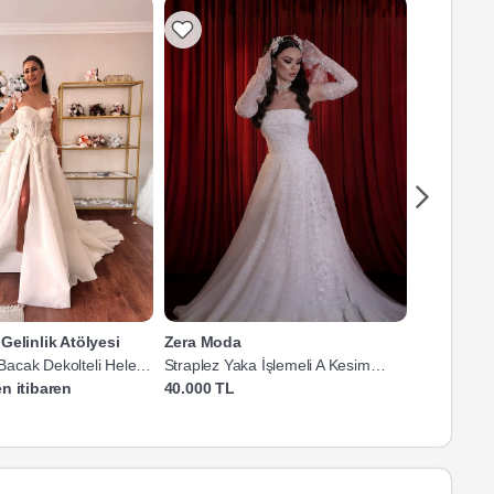
Gelinlik Atölyesi
Zera Moda
Dilek Yald
ı Bacak Dekolteli Helen
Straplez Yaka İşlemeli A Kesim
Straplez Ya
Gelinlik
Kesim Gelin
n itibaren
40.000 TL
35.000 TL'