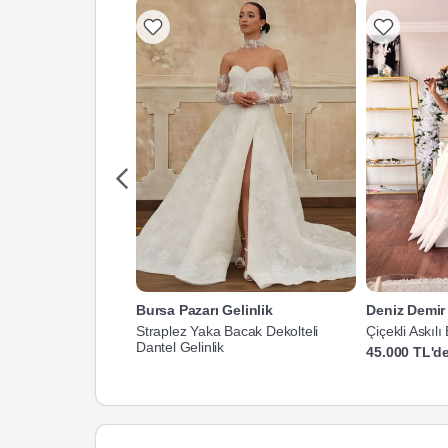
Bursa Pazarı Gelinlik
Deniz Demir 
Straplez Yaka Bacak Dekolteli
Çiçekli Askıl
Dantel Gelinlik
Gelinlik
45.000 TL'de