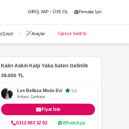
GIRIŞ YAP
/
ÜYE OL
Firmalar İçin
Çeyiz
Araçlar
Hızlı Teklif Al
Kalın Askılı Kalp Yaka Saten Gelinlik
39.000 TL
Les Belleza Moda Evi
5,0
Ankara, Çankaya
Fiyat İste
0312 963 32 92
WhatsApp