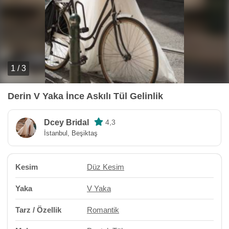
1 / 3
Derin V Yaka İnce Askılı Tül Gelinlik
Dcey Bridal
4,3
İstanbul, Beşiktaş
Kesim
Düz Kesim
Yaka
V Yaka
Tarz / Özellik
Romantik