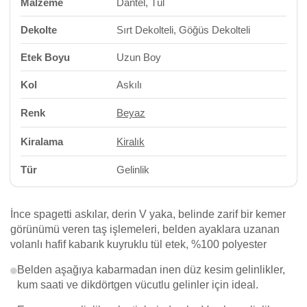
Malzeme
Dantel, Tül
Dekolte
Sırt Dekolteli, Göğüs Dekolteli
Etek Boyu
Uzun Boy
Kol
Askılı
Renk
Beyaz
Kiralama
Kiralık
Tür
Gelinlik
İnce spagetti askılar, derin V yaka, belinde zarif bir kemer
görünümü veren taş işlemeleri, belden ayaklara uzanan
volanlı hafif kabarık kuyruklu tül etek, %100 polyester
Belden aşağıya kabarmadan inen düz kesim gelinlikler,
kum saati ve dikdörtgen vücutlu gelinler için ideal.