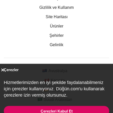
Gizlilik ve Kullanım
Site Haritası
Ürünler
Şehirler
Gelinlik
Çerezler
Avustralya
Kanada
Hizmetlerimizden en iyi şekilde faydalanabilmeniz
için çerezler kullanıyoruz. Düğün.com'u kullanarak
Almanya
çerezlere izin vermiş olursunuz.
Suudi Arabistan
Çerezleri Kabul Et